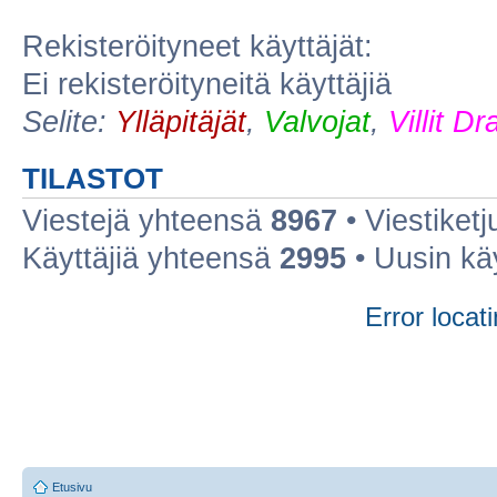
Rekisteröityneet käyttäjät:
Ei rekisteröityneitä käyttäjiä
Selite:
Ylläpitäjät
,
Valvojat
,
Villit D
TILASTOT
Viestejä yhteensä
8967
• Viestiket
Käyttäjiä yhteensä
2995
• Uusin kä
Error locati
Etusivu