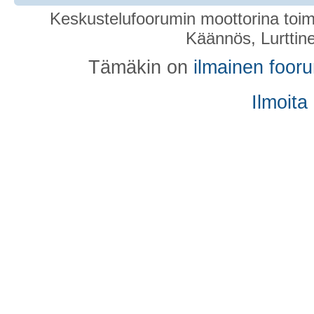
Keskustelufoorumin moottorina toim
Käännös, Lurttin
Tämäkin on
ilmainen foor
Ilmoita