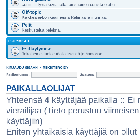
coniin liittyviä kuvia jotka on suomen conista otettu
Off-topic
Kaikkea ei-Lohikäärmeistä Rähinää ja murinaa.
Pelit
Keskustelua peleistä.
ESITYMISET
Esittäytymiset
Jokainen esittelee täällä itsensä ja hamonsa.
KIRJAUDU SISÄÄN
•
REKISTERÖIDY
Käyttäjätunnus:
Salasana:
PAIKALLAOLIJAT
Yhteensä
4
käyttäjää paikalla :: Ei r
vierailijaa (Tieto perustuu viimeisen 
käyttäjiin)
Eniten yhtaikaisia käyttäjiä on ollut