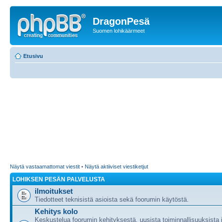
DragonPesä
Suomen lohikäärmeet
Etusivu
Näytä vastaamattomat viestit
•
Näytä aktiiviset viestiketjut
LOHIKSEN PESÄN PALVELUSTA
ilmoitukset
Tiedotteet teknisistä asioista sekä foorumin käytöstä.
Kehitys kolo
Keskustelua foorumin kehityksestä, uusista toiminnallisuuksista