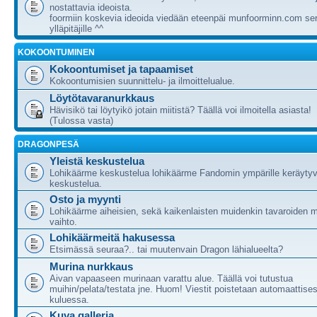
nostattavia ideoista.
foormiin koskevia ideoida viedään eteenpäi munfoorminn.com ser
ylläpitäjille ^^
KOKOONTUMINEN
Kokoontumiset ja tapaamiset
Kokoontumisien suunnittelu- ja ilmoittelualue.
Löytötavaranurkkaus
Hävisikö tai löytyikö jotain miitistä? Täällä voi ilmoitella asiasta!
(Tulossa vasta)
DRAGONPESÄ
Yleistä keskustelua
Lohikäärme keskustelua lohikäärme Fandomin ympärille keräytyv
keskustelua.
Osto ja myynti
Lohikäärme aiheisien, sekä kaikenlaisten muidenkin tavaroiden m
vaihto.
Lohikäärmeitä hakusessa
Etsimässä seuraa?.. tai muutenvain Dragon lähialueelta?
Murina nurkkaus
Aivan vapaaseen murinaan varattu alue. Täällä voi tutustua
muihin/pelata/testata jne. Huom! Viestit poistetaan automaattises
kuluessa.
Kuva galleria