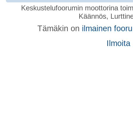
Keskustelufoorumin moottorina toim
Käännös, Lurttin
Tämäkin on
ilmainen foor
Ilmoita