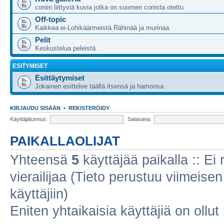
coniin liittyviä kuvia jotka on suomen conista otettu
Off-topic
Kaikkea ei-Lohikäärmeistä Rähinää ja murinaa.
Pelit
Keskustelua peleistä.
ESITYMISET
Esittäytymiset
Jokainen esittelee täällä itsensä ja hamonsa.
KIRJAUDU SISÄÄN
•
REKISTERÖIDY
Käyttäjätunnus:
Salasana:
PAIKALLAOLIJAT
Yhteensä
5
käyttäjää paikalla :: Ei r
vierailijaa (Tieto perustuu viimeisen 
käyttäjiin)
Eniten yhtaikaisia käyttäjiä on ollut