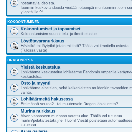
nostattavia ideoista.
foormiin koskevia ideoida viedään eteenpäi munfoorminn.com ser
ylläpitäjille ^^
KOKOONTUMINEN
Kokoontumiset ja tapaamiset
Kokoontumisien suunnittelu- ja ilmoittelualue.
Löytötavaranurkkaus
Hävisikö tai löytyikö jotain miitistä? Täällä voi ilmoitella asiasta!
(Tulossa vasta)
DRAGONPESÄ
Yleistä keskustelua
Lohikäärme keskustelua lohikäärme Fandomin ympärille keräytyv
keskustelua.
Osto ja myynti
Lohikäärme aiheisien, sekä kaikenlaisten muidenkin tavaroiden m
vaihto.
Lohikäärmeitä hakusessa
Etsimässä seuraa?.. tai muutenvain Dragon lähialueelta?
Murina nurkkaus
Aivan vapaaseen murinaan varattu alue. Täällä voi tutustua
muihin/pelata/testata jne. Huom! Viestit poistetaan automaattises
kuluessa.
Kuva galleria