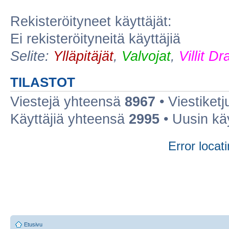
Rekisteröityneet käyttäjät:
Ei rekisteröityneitä käyttäjiä
Selite:
Ylläpitäjät
,
Valvojat
,
Villit D
TILASTOT
Viestejä yhteensä
8967
• Viestiket
Käyttäjiä yhteensä
2995
• Uusin kä
Error locati
Etusivu