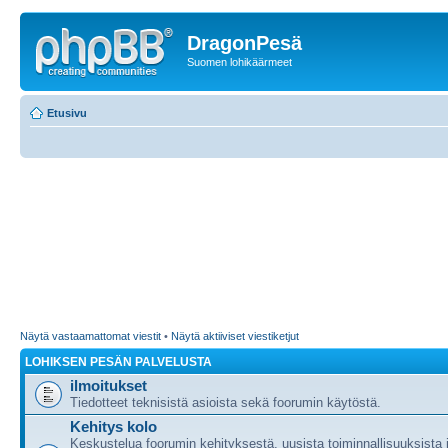
DragonPesä
Suomen lohikäärmeet
Etusivu
Näytä vastaamattomat viestit
•
Näytä aktiiviset viestiketjut
LOHIKSEN PESÄN PALVELUSTA
ilmoitukset
Tiedotteet teknisistä asioista sekä foorumin käytöstä.
Kehitys kolo
Keskustelua foorumin kehityksestä, uusista toiminnallisuuksista