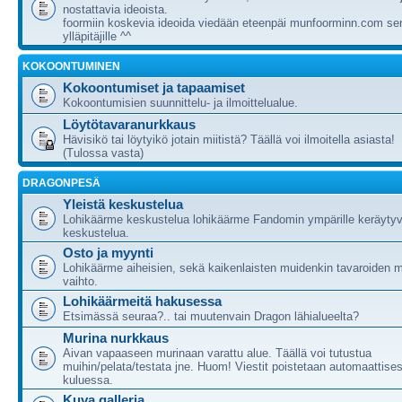
nostattavia ideoista.
foormiin koskevia ideoida viedään eteenpäi munfoorminn.com ser
ylläpitäjille ^^
KOKOONTUMINEN
Kokoontumiset ja tapaamiset
Kokoontumisien suunnittelu- ja ilmoittelualue.
Löytötavaranurkkaus
Hävisikö tai löytyikö jotain miitistä? Täällä voi ilmoitella asiasta!
(Tulossa vasta)
DRAGONPESÄ
Yleistä keskustelua
Lohikäärme keskustelua lohikäärme Fandomin ympärille keräytyv
keskustelua.
Osto ja myynti
Lohikäärme aiheisien, sekä kaikenlaisten muidenkin tavaroiden m
vaihto.
Lohikäärmeitä hakusessa
Etsimässä seuraa?.. tai muutenvain Dragon lähialueelta?
Murina nurkkaus
Aivan vapaaseen murinaan varattu alue. Täällä voi tutustua
muihin/pelata/testata jne. Huom! Viestit poistetaan automaattises
kuluessa.
Kuva galleria