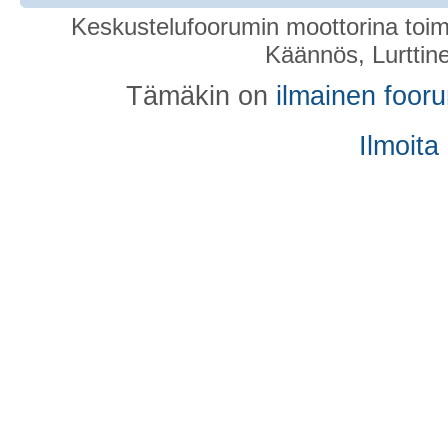
Keskustelufoorumin moottorina toim
Käännös, Lurttin
Tämäkin on
ilmainen foor
Ilmoita