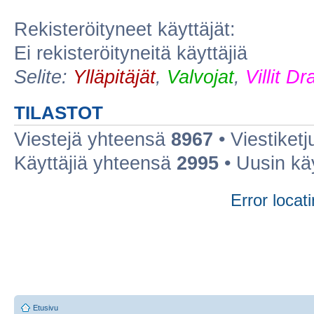
Rekisteröityneet käyttäjät:
Ei rekisteröityneitä käyttäjiä
Selite:
Ylläpitäjät
,
Valvojat
,
Villit D
TILASTOT
Viestejä yhteensä
8967
• Viestiket
Käyttäjiä yhteensä
2995
• Uusin kä
Error locati
Etusivu