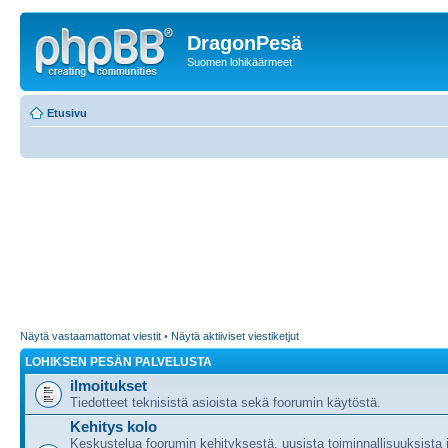
DragonPesä
Suomen lohikäärmeet
Etusivu
Näytä vastaamattomat viestit
•
Näytä aktiiviset viestiketjut
LOHIKSEN PESÄN PALVELUSTA
ilmoitukset
Tiedotteet teknisistä asioista sekä foorumin käytöstä.
Kehitys kolo
Keskustelua foorumin kehityksestä, uusista toiminnallisuuksista