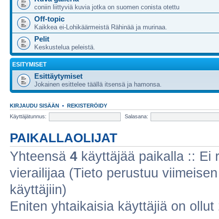
coniin liittyviä kuvia jotka on suomen conista otettu
Off-topic
Kaikkea ei-Lohikäärmeistä Rähinää ja murinaa.
Pelit
Keskustelua peleistä.
ESITYMISET
Esittäytymiset
Jokainen esittelee täällä itsensä ja hamonsa.
KIRJAUDU SISÄÄN
•
REKISTERÖIDY
Käyttäjätunnus:
Salasana:
PAIKALLAOLIJAT
Yhteensä
4
käyttäjää paikalla :: Ei r
vierailijaa (Tieto perustuu viimeisen 
käyttäjiin)
Eniten yhtaikaisia käyttäjiä on ollut