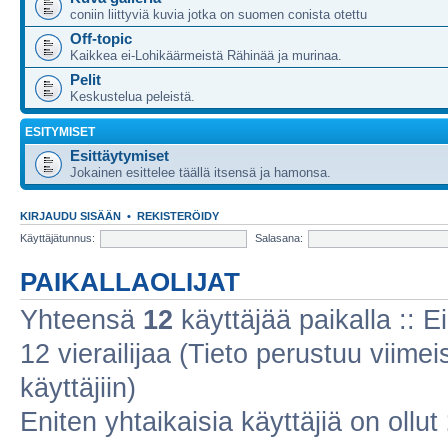
coniin liittyviä kuvia jotka on suomen conista otettu
Off-topic
Kaikkea ei-Lohikäärmeistä Rähinää ja murinaa.
Pelit
Keskustelua peleistä.
ESITYMISET
Esittäytymiset
Jokainen esittelee täällä itsensä ja hamonsa.
KIRJAUDU SISÄÄN
•
REKISTERÖIDY
Käyttäjätunnus:
Salasana:
PAIKALLAOLIJAT
Yhteensä
12
käyttäjää paikalla :: Ei
12 vierailijaa (Tieto perustuu viimeis
käyttäjiin)
Eniten yhtaikaisia käyttäjiä on ollut