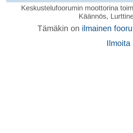
Keskustelufoorumin moottorina toim
Käännös, Lurttin
Tämäkin on
ilmainen foor
Ilmoita