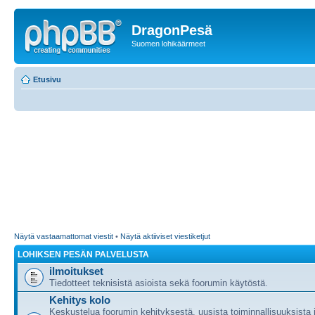
DragonPesä
Suomen lohikäärmeet
Etusivu
Näytä vastaamattomat viestit
•
Näytä aktiiviset viestiketjut
LOHIKSEN PESÄN PALVELUSTA
ilmoitukset
Tiedotteet teknisistä asioista sekä foorumin käytöstä.
Kehitys kolo
Keskustelua foorumin kehityksestä, uusista toiminnallisuuksista