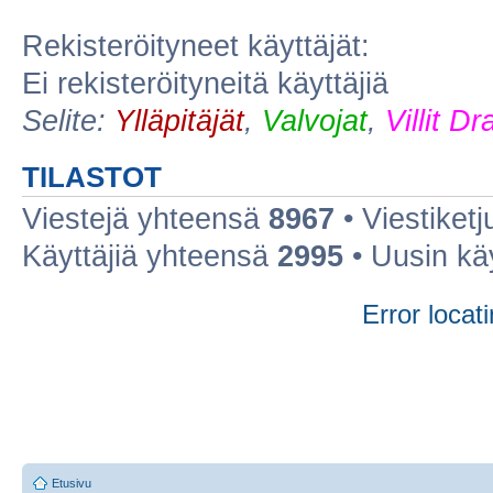
Rekisteröityneet käyttäjät:
Ei rekisteröityneitä käyttäjiä
Selite:
Ylläpitäjät
,
Valvojat
,
Villit D
TILASTOT
Viestejä yhteensä
8967
• Viestiket
Käyttäjiä yhteensä
2995
• Uusin kä
Error locati
Etusivu