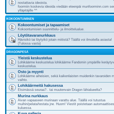
nostattavia ideoista.
foormiin koskevia ideoida viedään eteenpäi munfoorminn.com ser
ylläpitäjille ^^
KOKOONTUMINEN
Kokoontumiset ja tapaamiset
Kokoontumisien suunnittelu- ja ilmoittelualue.
Löytötavaranurkkaus
Hävisikö tai löytyikö jotain miitistä? Täällä voi ilmoitella asiasta!
(Tulossa vasta)
DRAGONPESÄ
Yleistä keskustelua
Lohikäärme keskustelua lohikäärme Fandomin ympärille keräytyv
keskustelua.
Osto ja myynti
Lohikäärme aiheisien, sekä kaikenlaisten muidenkin tavaroiden m
vaihto.
Lohikäärmeitä hakusessa
Etsimässä seuraa?.. tai muutenvain Dragon lähialueelta?
Murina nurkkaus
Aivan vapaaseen murinaan varattu alue. Täällä voi tutustua
muihin/pelata/testata jne. Huom! Viestit poistetaan automaattises
kuluessa.
Kuva galleria