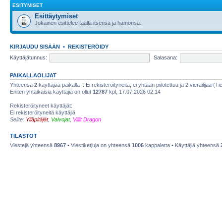
ESITYMISET
Esittäytymiset
Jokainen esittelee täällä itsensä ja hamonsa.
KIRJAUDU SISÄÄN
•
REKISTERÖIDY
Käyttäjätunnus:
Salasana:
PAIKALLAOLIJAT
Yhteensä
2
käyttäjää paikalla :: Ei rekisteröityneitä, ei yhtään piilotettua ja 2 vierailijaa (T
Eniten yhtaikaisia käyttäjiä on ollut
12787
kpl, 17.07.2026 02:14
Rekisteröityneet käyttäjät:
Ei rekisteröityneitä käyttäjiä
Selite:
Ylläpitäjät
,
Valvojat
,
Villit Dragon
TILASTOT
Viestejä yhteensä
8967
• Viestiketjuja on yhteensä
1006
kappaletta • Käyttäjiä yhteensä