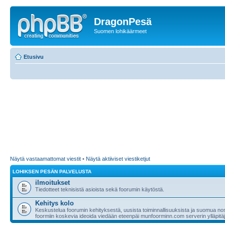
DragonPesä
Suomen lohikäärmeet
Etusivu
Näytä vastaamattomat viestit
•
Näytä aktiiviset viestiketjut
LOHIKSEN PESÄN PALVELUSTA
ilmoitukset
Tiedotteet teknisistä asioista sekä foorumin käytöstä.
Kehitys kolo
Keskustelua foorumin kehityksestä, uusista toiminnallisuuksista ja suomua nost
foormiin koskevia ideoida viedään eteenpäi munfoorminn.com serverin ylläpitäji