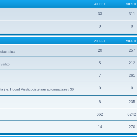
AIHEET
VIESTI
33
311
0
0
AIHEET
VIESTI
20
257
skustelua.
5
212
 vaihto.
7
261
0
0
ta jne. Huom! Viestit poistetaan automaattisesti 30
8
235
662
6242
14
270