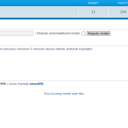
AIHEET
VIESTI
21
259
|
Kirjaudu automaattisesti sisään.
ieto perustuu viimeisen 5 minuutin aikana olleisiin aktiivisiin käyttäjiin)
2995
• Uusin käyttäjä
swara555
Error locating mobile style files