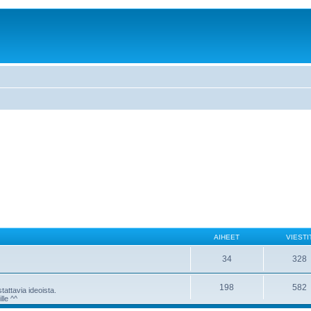
AIHEET
VIESTI
34
328
198
582
attavia ideoista.
lle ^^