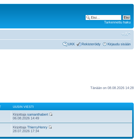
Tarkennettu haku
UKK
Rekisteröidy
Kirjaudu sisään
Tänään on 08.08.2026 14:28
T
UUSIN VIESTI
Kirjoittaja
samanthabert
06.08.2026 14:49
Kirjoittaja
ThierryHenry
28.07.2026 17:34