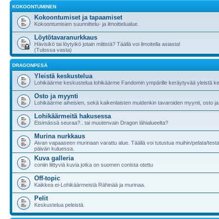
KOKOONTUMINEN
Kokoontumiset ja tapaamiset
Kokoontumisien suunnittelu- ja ilmoittelualue.
Löytötavaranurkkaus
Hävisikö tai löytyikö jotain miitistä? Täällä voi ilmoitella asiasta!
(Tulossa vasta)
DRAGONPESÄ
Yleistä keskustelua
Lohikäärme keskustelua lohikäärme Fandomin ympärille keräytyvää yleistä ke
Osto ja myynti
Lohikäärme aiheisien, sekä kaikenlaisten muidenkin tavaroiden myynti, osto ja
Lohikäärmeitä hakusessa
Etsimässä seuraa?.. tai muutenvain Dragon lähialueelta?
Murina nurkkaus
Aivan vapaaseen murinaan varattu alue. Täällä voi tutustua muihin/pelata/testa
päivän kuluessa.
Kuva galleria
coniin liittyviä kuvia jotka on suomen conista otettu
Off-topic
Kaikkea ei-Lohikäärmeistä Rähinää ja murinaa.
Pelit
Keskustelua peleistä.