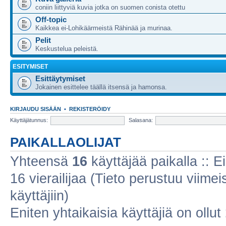
coniin liittyviä kuvia jotka on suomen conista otettu
Off-topic
Kaikkea ei-Lohikäärmeistä Rähinää ja murinaa.
Pelit
Keskustelua peleistä.
ESITYMISET
Esittäytymiset
Jokainen esittelee täällä itsensä ja hamonsa.
KIRJAUDU SISÄÄN
•
REKISTERÖIDY
Käyttäjätunnus:
Salasana:
PAIKALLAOLIJAT
Yhteensä
16
käyttäjää paikalla :: Ei
16 vierailijaa (Tieto perustuu viimeis
käyttäjiin)
Eniten yhtaikaisia käyttäjiä on ollut