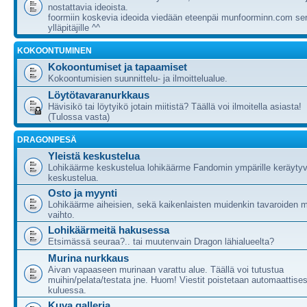
nostattavia ideoista.
foormiin koskevia ideoida viedään eteenpäi munfoorminn.com ser
ylläpitäjille ^^
KOKOONTUMINEN
Kokoontumiset ja tapaamiset
Kokoontumisien suunnittelu- ja ilmoittelualue.
Löytötavaranurkkaus
Hävisikö tai löytyikö jotain miitistä? Täällä voi ilmoitella asiasta!
(Tulossa vasta)
DRAGONPESÄ
Yleistä keskustelua
Lohikäärme keskustelua lohikäärme Fandomin ympärille keräytyv
keskustelua.
Osto ja myynti
Lohikäärme aiheisien, sekä kaikenlaisten muidenkin tavaroiden m
vaihto.
Lohikäärmeitä hakusessa
Etsimässä seuraa?.. tai muutenvain Dragon lähialueelta?
Murina nurkkaus
Aivan vapaaseen murinaan varattu alue. Täällä voi tutustua
muihin/pelata/testata jne. Huom! Viestit poistetaan automaattises
kuluessa.
Kuva galleria