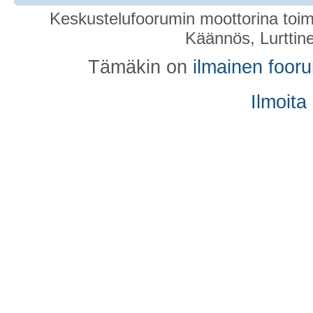
Keskustelufoorumin moottorina toim
Käännös, Lurttin
Tämäkin on
ilmainen foor
Ilmoita