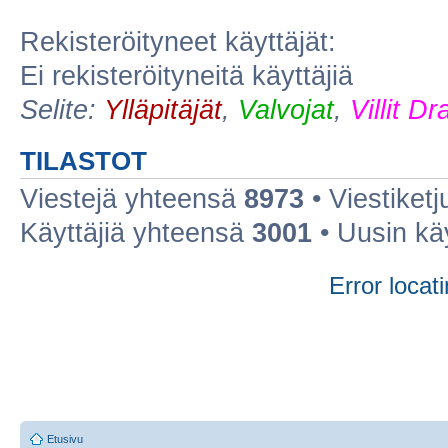
Rekisteröityneet käyttäjät:
Ei rekisteröityneitä käyttäjiä
Selite:
Ylläpitäjät
,
Valvojat
,
Villit D
TILASTOT
Viestejä yhteensä
8973
• Viestiket
Käyttäjiä yhteensä
3001
• Uusin kä
Error locati
Etusivu