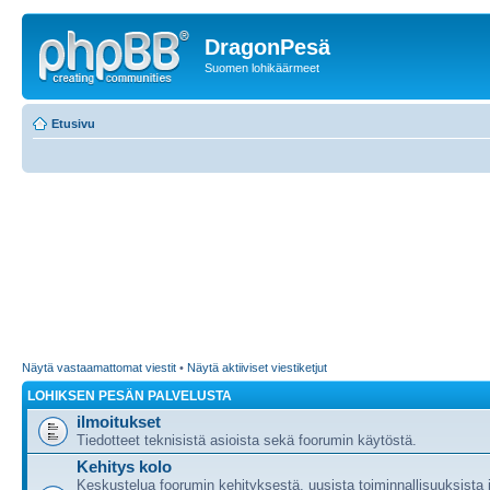
DragonPesä
Suomen lohikäärmeet
Etusivu
Näytä vastaamattomat viestit
•
Näytä aktiiviset viestiketjut
LOHIKSEN PESÄN PALVELUSTA
ilmoitukset
Tiedotteet teknisistä asioista sekä foorumin käytöstä.
Kehitys kolo
Keskustelua foorumin kehityksestä, uusista toiminnallisuuksista