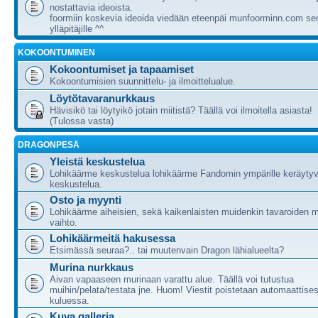
nostattavia ideoista.
foormiin koskevia ideoida viedään eteenpäi munfoorminn.com ser
ylläpitäjille ^^
KOKOONTUMINEN
Kokoontumiset ja tapaamiset
Kokoontumisien suunnittelu- ja ilmoittelualue.
Löytötavaranurkkaus
Hävisikö tai löytyikö jotain miitistä? Täällä voi ilmoitella asiasta!
(Tulossa vasta)
DRAGONPESÄ
Yleistä keskustelua
Lohikäärme keskustelua lohikäärme Fandomin ympärille keräytyv
keskustelua.
Osto ja myynti
Lohikäärme aiheisien, sekä kaikenlaisten muidenkin tavaroiden m
vaihto.
Lohikäärmeitä hakusessa
Etsimässä seuraa?.. tai muutenvain Dragon lähialueelta?
Murina nurkkaus
Aivan vapaaseen murinaan varattu alue. Täällä voi tutustua
muihin/pelata/testata jne. Huom! Viestit poistetaan automaattises
kuluessa.
Kuva galleria