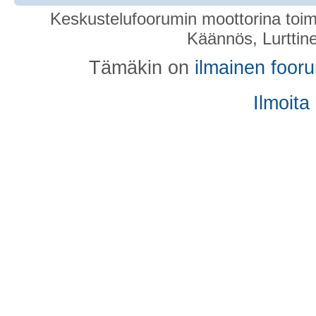
Keskustelufoorumin moottorina toim
Käännös, Lurttin
Tämäkin on
ilmainen foor
Ilmoita