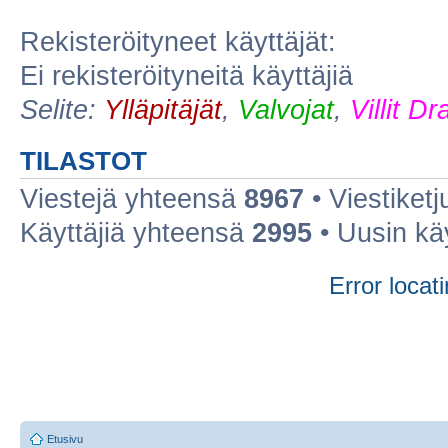
Rekisteröityneet käyttäjät:
Ei rekisteröityneitä käyttäjiä
Selite:
Ylläpitäjät
,
Valvojat
,
Villit D
TILASTOT
Viestejä yhteensä
8967
• Viestiket
Käyttäjiä yhteensä
2995
• Uusin kä
Error locati
Etusivu