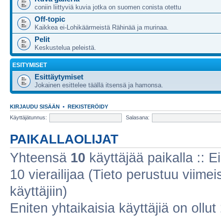
coniin liittyviä kuvia jotka on suomen conista otettu
Off-topic
Kaikkea ei-Lohikäärmeistä Rähinää ja murinaa.
Pelit
Keskustelua peleistä.
ESITYMISET
Esittäytymiset
Jokainen esittelee täällä itsensä ja hamonsa.
KIRJAUDU SISÄÄN
•
REKISTERÖIDY
Käyttäjätunnus:
Salasana:
PAIKALLAOLIJAT
Yhteensä
10
käyttäjää paikalla :: Ei
10 vierailijaa (Tieto perustuu viimeis
käyttäjiin)
Eniten yhtaikaisia käyttäjiä on ollut