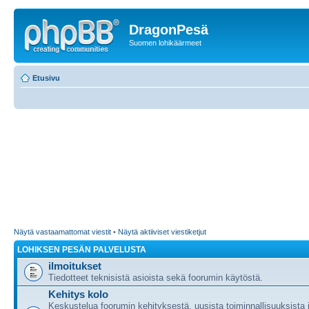
DragonPesä
Suomen lohikäärmeet
Etusivu
Näytä vastaamattomat viestit
•
Näytä aktiiviset viestiketjut
LOHIKSEN PESÄN PALVELUSTA
ilmoitukset
Tiedotteet teknisistä asioista sekä foorumin käytöstä.
Kehitys kolo
Keskustelua foorumin kehityksestä, uusista toiminnallisuuksista