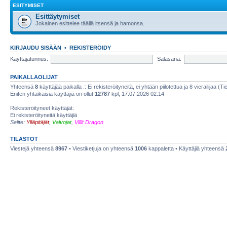
ESITYMISET
Esittäytymiset
Jokainen esittelee täällä itsensä ja hamonsa.
KIRJAUDU SISÄÄN
•
REKISTERÖIDY
Käyttäjätunnus:
Salasana:
PAIKALLAOLIJAT
Yhteensä
8
käyttäjää paikalla :: Ei rekisteröityneitä, ei yhtään piilotettua ja 8 vierailijaa (T
Eniten yhtaikaisia käyttäjiä on ollut
12787
kpl, 17.07.2026 02:14
Rekisteröityneet käyttäjät:
Ei rekisteröityneitä käyttäjiä
Selite:
Ylläpitäjät
,
Valvojat
,
Villit Dragon
TILASTOT
Viestejä yhteensä
8967
• Viestiketjuja on yhteensä
1006
kappaletta • Käyttäjiä yhteensä