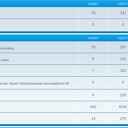
AIHEET
VIESTI
33
311
0
0
AIHEET
VIESTI
20
257
skustelua.
5
212
 vaihto.
7
261
0
0
ta jne. Huom! Viestit poistetaan automaattisesti 30
8
235
662
6242
14
270