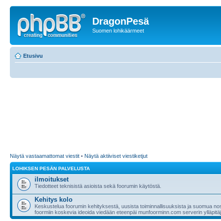
DragonPesä
Suomen lohikäärmeet
Etusivu
Näytä vastaamattomat viestit
•
Näytä aktiiviset viestiketjut
LOHIKSEN PESÄN PALVELUSTA
ilmoitukset
Tiedotteet teknisistä asioista sekä foorumin käytöstä.
Kehitys kolo
Keskustelua foorumin kehityksestä, uusista toiminnallisuuksista ja suomua nost
foormiin koskevia ideoida viedään eteenpäi munfoorminn.com serverin ylläpitäji