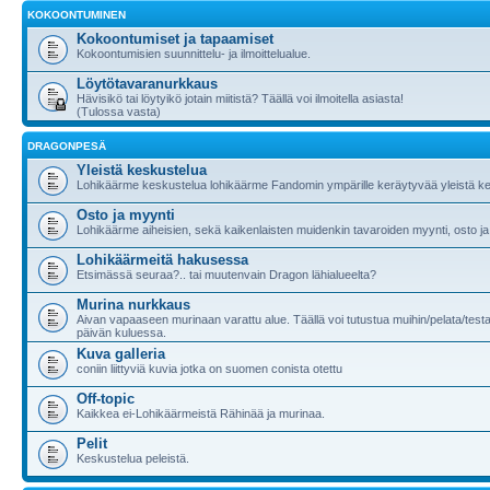
KOKOONTUMINEN
Kokoontumiset ja tapaamiset
Kokoontumisien suunnittelu- ja ilmoittelualue.
Löytötavaranurkkaus
Hävisikö tai löytyikö jotain miitistä? Täällä voi ilmoitella asiasta!
(Tulossa vasta)
DRAGONPESÄ
Yleistä keskustelua
Lohikäärme keskustelua lohikäärme Fandomin ympärille keräytyvää yleistä ke
Osto ja myynti
Lohikäärme aiheisien, sekä kaikenlaisten muidenkin tavaroiden myynti, osto ja
Lohikäärmeitä hakusessa
Etsimässä seuraa?.. tai muutenvain Dragon lähialueelta?
Murina nurkkaus
Aivan vapaaseen murinaan varattu alue. Täällä voi tutustua muihin/pelata/testa
päivän kuluessa.
Kuva galleria
coniin liittyviä kuvia jotka on suomen conista otettu
Off-topic
Kaikkea ei-Lohikäärmeistä Rähinää ja murinaa.
Pelit
Keskustelua peleistä.