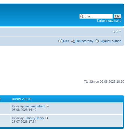
Tarkennettu haku
UKK
Rekisteröidy
Kirjaudu sisään
Tänään on 09.08.2026 10:10
T
UUSIN VIESTI
Kirjoittaja
samanthabert
06.08.2026 14:49
Kirjoittaja
ThierryHenry
28.07.2026 17:34