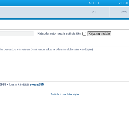
AIHEET
VIESTI
21
259
|
Kirjaudu automaattisesti sisään.
ieto perustuu viimeisen 5 minuutin aikana olleisiin aktiivisiin käyttäjiin)
2995
• Uusin käyttäjä
swara555
Switch to mobile style