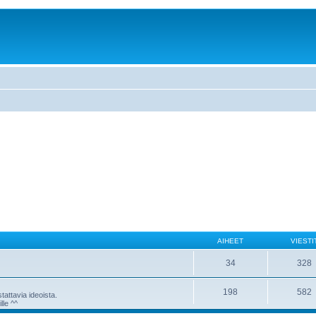
AIHEET
VIESTI
34
328
198
582
attavia ideoista.
lle ^^