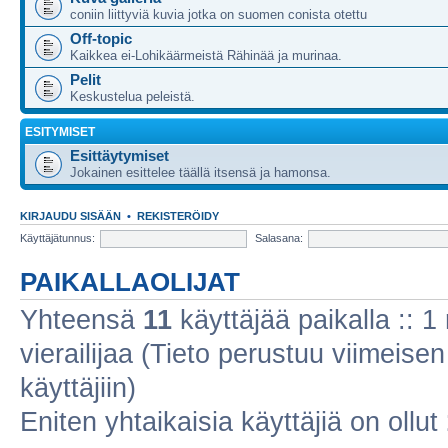
coniin liittyviä kuvia jotka on suomen conista otettu
Off-topic
Kaikkea ei-Lohikäärmeistä Rähinää ja murinaa.
Pelit
Keskustelua peleistä.
ESITYMISET
Esittäytymiset
Jokainen esittelee täällä itsensä ja hamonsa.
KIRJAUDU SISÄÄN
•
REKISTERÖIDY
Käyttäjätunnus:
Salasana:
PAIKALLAOLIJAT
Yhteensä
11
käyttäjää paikalla :: 1 
vierailijaa (Tieto perustuu viimeisen 
käyttäjiin)
Eniten yhtaikaisia käyttäjiä on ollut