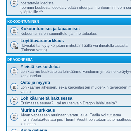
nostattavia ideoista.
foormiin koskevia ideoida viedään eteenpäi munfoorminn.com ser
ylläpitäjille ^^
KOKOONTUMINEN
Kokoontumiset ja tapaamiset
Kokoontumisien suunnittelu- ja ilmoittelualue.
Löytötavaranurkkaus
Hävisikö tai löytyikö jotain miitistä? Täällä voi ilmoitella asiasta!
(Tulossa vasta)
DRAGONPESÄ
Yleistä keskustelua
Lohikäärme keskustelua lohikäärme Fandomin ympärille keräytyv
keskustelua.
Osto ja myynti
Lohikäärme aiheisien, sekä kaikenlaisten muidenkin tavaroiden m
vaihto.
Lohikäärmeitä hakusessa
Etsimässä seuraa?.. tai muutenvain Dragon lähialueelta?
Murina nurkkaus
Aivan vapaaseen murinaan varattu alue. Täällä voi tutustua
muihin/pelata/testata jne. Huom! Viestit poistetaan automaattises
kuluessa.
Kuva galleria