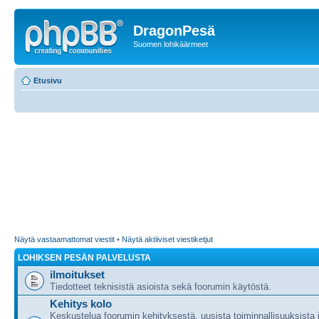
DragonPesä
Suomen lohikäärmeet
Etusivu
Näytä vastaamattomat viestit
•
Näytä aktiiviset viestiketjut
LOHIKSEN PESÄN PALVELUSTA
ilmoitukset
Tiedotteet teknisistä asioista sekä foorumin käytöstä.
Kehitys kolo
Keskustelua foorumin kehityksestä, uusista toiminnallisuuksista