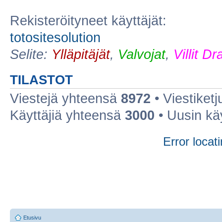
Rekisteröityneet käyttäjät:
totositesolution
Selite:
Ylläpitäjät
,
Valvojat
,
Villit D
TILASTOT
Viestejä yhteensä
8972
• Viestiket
Käyttäjiä yhteensä
3000
• Uusin kä
Error locati
Etusivu