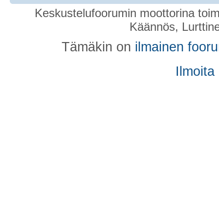
Keskustelufoorumin moottorina toim
Käännös, Lurttin
Tämäkin on
ilmainen foor
Ilmoita