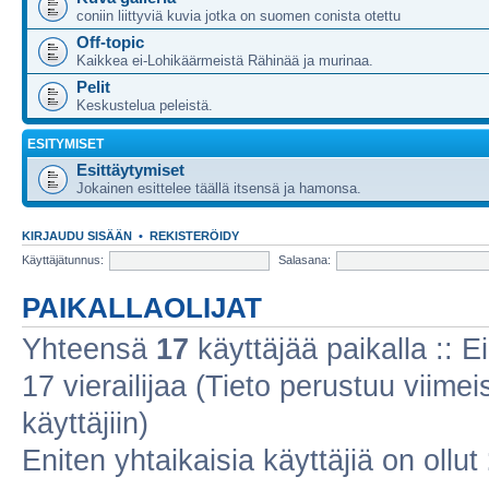
coniin liittyviä kuvia jotka on suomen conista otettu
Off-topic
Kaikkea ei-Lohikäärmeistä Rähinää ja murinaa.
Pelit
Keskustelua peleistä.
ESITYMISET
Esittäytymiset
Jokainen esittelee täällä itsensä ja hamonsa.
KIRJAUDU SISÄÄN
•
REKISTERÖIDY
Käyttäjätunnus:
Salasana:
PAIKALLAOLIJAT
Yhteensä
17
käyttäjää paikalla :: Ei
17 vierailijaa (Tieto perustuu viimeis
käyttäjiin)
Eniten yhtaikaisia käyttäjiä on ollut