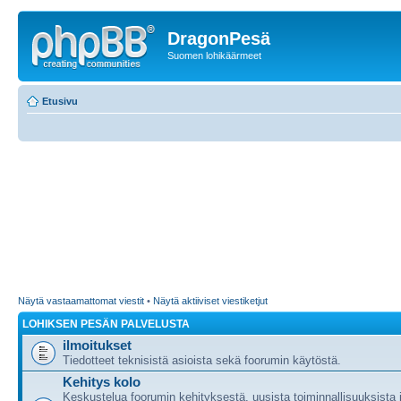
DragonPesä
Suomen lohikäärmeet
Etusivu
Näytä vastaamattomat viestit
•
Näytä aktiiviset viestiketjut
LOHIKSEN PESÄN PALVELUSTA
ilmoitukset
Tiedotteet teknisistä asioista sekä foorumin käytöstä.
Kehitys kolo
Keskustelua foorumin kehityksestä, uusista toiminnallisuuksista