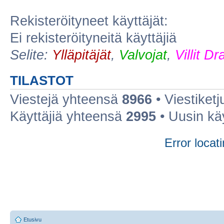
Rekisteröityneet käyttäjät:
Ei rekisteröityneitä käyttäjiä
Selite:
Ylläpitäjät
,
Valvojat
,
Villit D
TILASTOT
Viestejä yhteensä
8966
• Viestiket
Käyttäjiä yhteensä
2995
• Uusin kä
Error locati
Etusivu