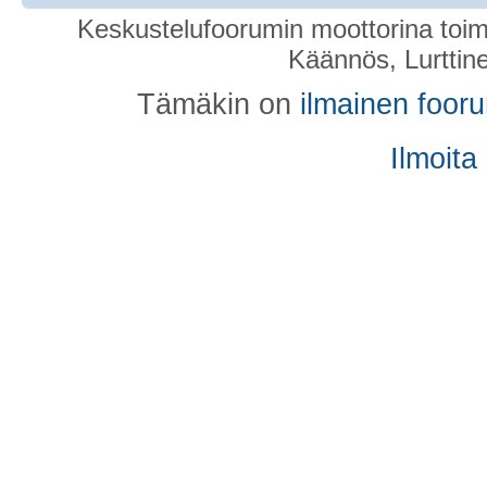
Keskustelufoorumin moottorina toim
Käännös, Lurttin
Tämäkin on
ilmainen foor
Ilmoita