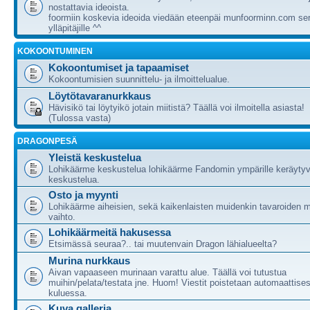
nostattavia ideoista.
foormiin koskevia ideoida viedään eteenpäi munfoorminn.com ser
ylläpitäjille ^^
KOKOONTUMINEN
Kokoontumiset ja tapaamiset
Kokoontumisien suunnittelu- ja ilmoittelualue.
Löytötavaranurkkaus
Hävisikö tai löytyikö jotain miitistä? Täällä voi ilmoitella asiasta!
(Tulossa vasta)
DRAGONPESÄ
Yleistä keskustelua
Lohikäärme keskustelua lohikäärme Fandomin ympärille keräytyv
keskustelua.
Osto ja myynti
Lohikäärme aiheisien, sekä kaikenlaisten muidenkin tavaroiden m
vaihto.
Lohikäärmeitä hakusessa
Etsimässä seuraa?.. tai muutenvain Dragon lähialueelta?
Murina nurkkaus
Aivan vapaaseen murinaan varattu alue. Täällä voi tutustua
muihin/pelata/testata jne. Huom! Viestit poistetaan automaattises
kuluessa.
Kuva galleria