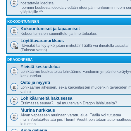
nostattavia ideoista.
foormiin koskevia ideoida viedään eteenpäi munfoorminn.com ser
ylläpitäjille ^^
KOKOONTUMINEN
Kokoontumiset ja tapaamiset
Kokoontumisien suunnittelu- ja ilmoittelualue.
Löytötavaranurkkaus
Hävisikö tai löytyikö jotain miitistä? Täällä voi ilmoitella asiasta!
(Tulossa vasta)
DRAGONPESÄ
Yleistä keskustelua
Lohikäärme keskustelua lohikäärme Fandomin ympärille keräytyv
keskustelua.
Osto ja myynti
Lohikäärme aiheisien, sekä kaikenlaisten muidenkin tavaroiden m
vaihto.
Lohikäärmeitä hakusessa
Etsimässä seuraa?.. tai muutenvain Dragon lähialueelta?
Murina nurkkaus
Aivan vapaaseen murinaan varattu alue. Täällä voi tutustua
muihin/pelata/testata jne. Huom! Viestit poistetaan automaattises
kuluessa.
Kuva galleria