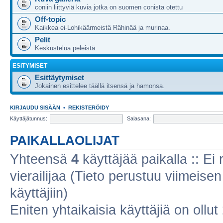
coniin liittyviä kuvia jotka on suomen conista otettu
Off-topic
Kaikkea ei-Lohikäärmeistä Rähinää ja murinaa.
Pelit
Keskustelua peleistä.
ESITYMISET
Esittäytymiset
Jokainen esittelee täällä itsensä ja hamonsa.
KIRJAUDU SISÄÄN
•
REKISTERÖIDY
Käyttäjätunnus:
Salasana:
PAIKALLAOLIJAT
Yhteensä
4
käyttäjää paikalla :: Ei r
vierailijaa (Tieto perustuu viimeisen 
käyttäjiin)
Eniten yhtaikaisia käyttäjiä on ollut