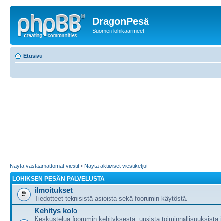
DragonPesä
Suomen lohikäärmeet
Etusivu
Näytä vastaamattomat viestit
•
Näytä aktiiviset viestiketjut
LOHIKSEN PESÄN PALVELUSTA
ilmoitukset
Tiedotteet teknisistä asioista sekä foorumin käytöstä.
Kehitys kolo
Keskustelua foorumin kehityksestä, uusista toiminnallisuuksista