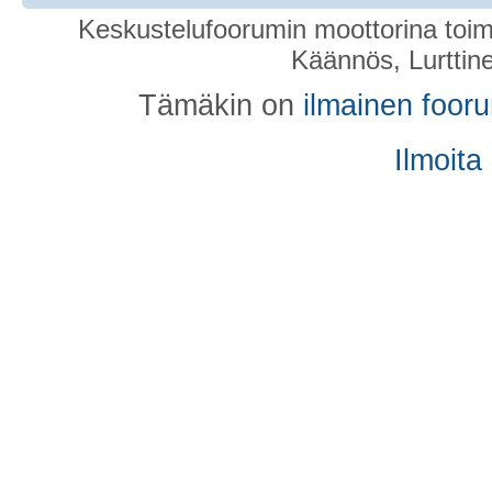
Keskustelufoorumin moottorina toim
Käännös, Lurttin
Tämäkin on
ilmainen foor
Ilmoita