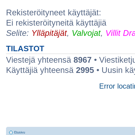
Rekisteröityneet käyttäjät:
Ei rekisteröityneitä käyttäjiä
Selite:
Ylläpitäjät
,
Valvojat
,
Villit D
TILASTOT
Viestejä yhteensä
8967
• Viestiket
Käyttäjiä yhteensä
2995
• Uusin kä
Error locati
Etusivu