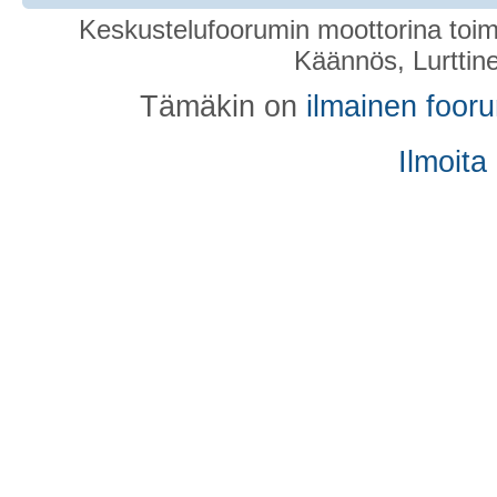
Keskustelufoorumin moottorina toim
Käännös, Lurttin
Tämäkin on
ilmainen foor
Ilmoita