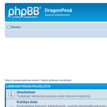
DragonPesä
Suomen lohikäärmeet
Etusivu
Näytä vastaamattomat viestit
•
Näytä aktiiviset viestiketjut
LOHIKSEN PESÄN PALVELUSTA
ilmoitukset
Tiedotteet teknisistä asioista sekä foorumin käytöstä.
Kehitys kolo
Keskustelua foorumin kehityksestä, uusista toiminnallisuuksista