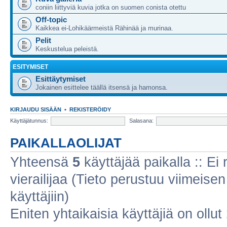
coniin liittyviä kuvia jotka on suomen conista otettu
Off-topic
Kaikkea ei-Lohikäärmeistä Rähinää ja murinaa.
Pelit
Keskustelua peleistä.
ESITYMISET
Esittäytymiset
Jokainen esittelee täällä itsensä ja hamonsa.
KIRJAUDU SISÄÄN
•
REKISTERÖIDY
Käyttäjätunnus:
Salasana:
PAIKALLAOLIJAT
Yhteensä
5
käyttäjää paikalla :: Ei r
vierailijaa (Tieto perustuu viimeisen 
käyttäjiin)
Eniten yhtaikaisia käyttäjiä on ollut