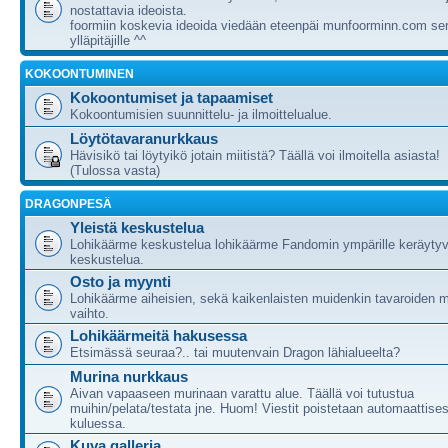
nostattavia ideoista.
foormiin koskevia ideoida viedään eteenpäi munfoorminn.com ser
ylläpitäjille ^^
KOKOONTUMINEN
Kokoontumiset ja tapaamiset
Kokoontumisien suunnittelu- ja ilmoittelualue.
Löytötavaranurkkaus
Hävisikö tai löytyikö jotain miitistä? Täällä voi ilmoitella asiasta!
(Tulossa vasta)
DRAGONPESÄ
Yleistä keskustelua
Lohikäärme keskustelua lohikäärme Fandomin ympärille keräytyv
keskustelua.
Osto ja myynti
Lohikäärme aiheisien, sekä kaikenlaisten muidenkin tavaroiden m
vaihto.
Lohikäärmeitä hakusessa
Etsimässä seuraa?.. tai muutenvain Dragon lähialueelta?
Murina nurkkaus
Aivan vapaaseen murinaan varattu alue. Täällä voi tutustua
muihin/pelata/testata jne. Huom! Viestit poistetaan automaattises
kuluessa.
Kuva galleria