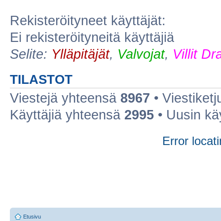
Rekisteröityneet käyttäjät:
Ei rekisteröityneitä käyttäjiä
Selite:
Ylläpitäjät
,
Valvojat
,
Villit D
TILASTOT
Viestejä yhteensä
8967
• Viestiket
Käyttäjiä yhteensä
2995
• Uusin kä
Error locati
Etusivu