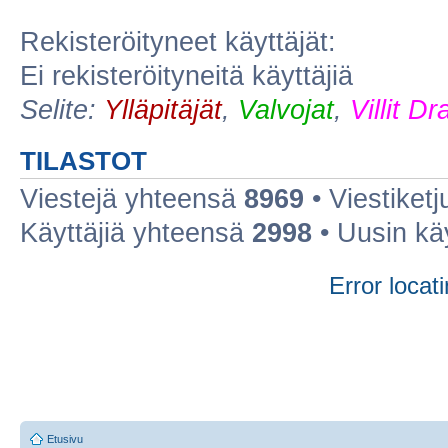
Rekisteröityneet käyttäjät:
Ei rekisteröityneitä käyttäjiä
Selite:
Ylläpitäjät
,
Valvojat
,
Villit D
TILASTOT
Viestejä yhteensä
8969
• Viestiket
Käyttäjiä yhteensä
2998
• Uusin kä
Error locati
Etusivu