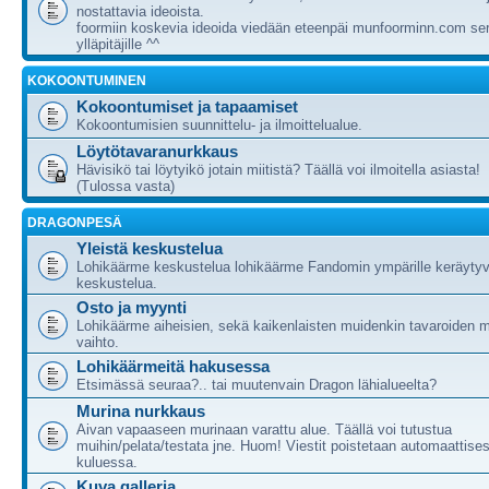
nostattavia ideoista.
foormiin koskevia ideoida viedään eteenpäi munfoorminn.com ser
ylläpitäjille ^^
KOKOONTUMINEN
Kokoontumiset ja tapaamiset
Kokoontumisien suunnittelu- ja ilmoittelualue.
Löytötavaranurkkaus
Hävisikö tai löytyikö jotain miitistä? Täällä voi ilmoitella asiasta!
(Tulossa vasta)
DRAGONPESÄ
Yleistä keskustelua
Lohikäärme keskustelua lohikäärme Fandomin ympärille keräytyv
keskustelua.
Osto ja myynti
Lohikäärme aiheisien, sekä kaikenlaisten muidenkin tavaroiden m
vaihto.
Lohikäärmeitä hakusessa
Etsimässä seuraa?.. tai muutenvain Dragon lähialueelta?
Murina nurkkaus
Aivan vapaaseen murinaan varattu alue. Täällä voi tutustua
muihin/pelata/testata jne. Huom! Viestit poistetaan automaattises
kuluessa.
Kuva galleria