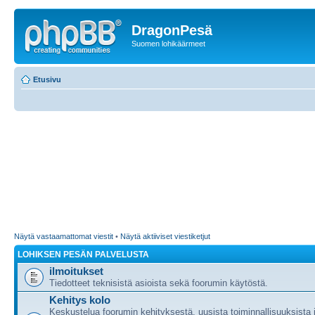
DragonPesä
Suomen lohikäärmeet
Etusivu
Näytä vastaamattomat viestit
•
Näytä aktiiviset viestiketjut
LOHIKSEN PESÄN PALVELUSTA
ilmoitukset
Tiedotteet teknisistä asioista sekä foorumin käytöstä.
Kehitys kolo
Keskustelua foorumin kehityksestä, uusista toiminnallisuuksista