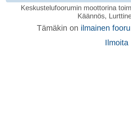
Keskustelufoorumin moottorina toim
Käännös, Lurttin
Tämäkin on
ilmainen foor
Ilmoita