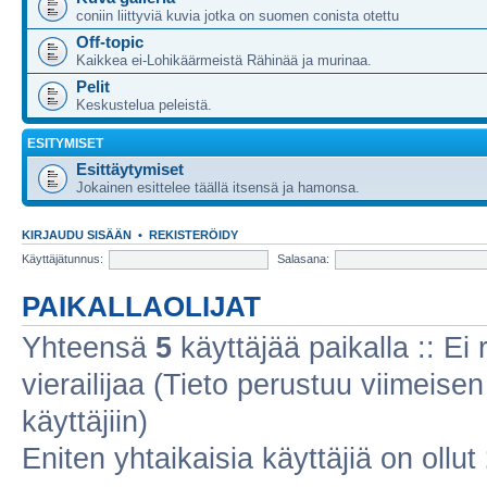
coniin liittyviä kuvia jotka on suomen conista otettu
Off-topic
Kaikkea ei-Lohikäärmeistä Rähinää ja murinaa.
Pelit
Keskustelua peleistä.
ESITYMISET
Esittäytymiset
Jokainen esittelee täällä itsensä ja hamonsa.
KIRJAUDU SISÄÄN
•
REKISTERÖIDY
Käyttäjätunnus:
Salasana:
PAIKALLAOLIJAT
Yhteensä
5
käyttäjää paikalla :: Ei r
vierailijaa (Tieto perustuu viimeisen 
käyttäjiin)
Eniten yhtaikaisia käyttäjiä on ollut