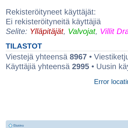
Rekisteröityneet käyttäjät:
Ei rekisteröityneitä käyttäjiä
Selite:
Ylläpitäjät
,
Valvojat
,
Villit D
TILASTOT
Viestejä yhteensä
8967
• Viestiket
Käyttäjiä yhteensä
2995
• Uusin kä
Error locati
Etusivu