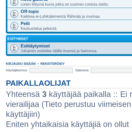
coniin liittyviä kuvia jotka on suomen conista otettu
Off-topic
Kaikkea ei-Lohikäärmeistä Rähinää ja murinaa.
Pelit
Keskustelua peleistä.
ESITYMISET
Esittäytymiset
Jokainen esittelee täällä itsensä ja hamonsa.
KIRJAUDU SISÄÄN
•
REKISTERÖIDY
Käyttäjätunnus:
Salasana:
PAIKALLAOLIJAT
Yhteensä
3
käyttäjää paikalla :: Ei r
vierailijaa (Tieto perustuu viimeisen 
käyttäjiin)
Eniten yhtaikaisia käyttäjiä on ollut