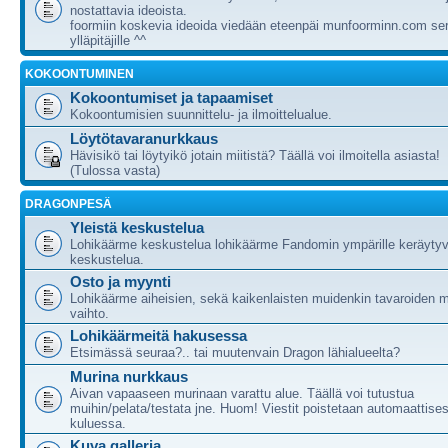
nostattavia ideoista.
foormiin koskevia ideoida viedään eteenpäi munfoorminn.com ser
ylläpitäjille ^^
KOKOONTUMINEN
Kokoontumiset ja tapaamiset
Kokoontumisien suunnittelu- ja ilmoittelualue.
Löytötavaranurkkaus
Hävisikö tai löytyikö jotain miitistä? Täällä voi ilmoitella asiasta!
(Tulossa vasta)
DRAGONPESÄ
Yleistä keskustelua
Lohikäärme keskustelua lohikäärme Fandomin ympärille keräytyv
keskustelua.
Osto ja myynti
Lohikäärme aiheisien, sekä kaikenlaisten muidenkin tavaroiden m
vaihto.
Lohikäärmeitä hakusessa
Etsimässä seuraa?.. tai muutenvain Dragon lähialueelta?
Murina nurkkaus
Aivan vapaaseen murinaan varattu alue. Täällä voi tutustua
muihin/pelata/testata jne. Huom! Viestit poistetaan automaattises
kuluessa.
Kuva galleria