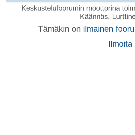
Keskustelufoorumin moottorina toim
Käännös, Lurttin
Tämäkin on
ilmainen foor
Ilmoita