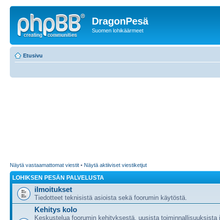
DragonPesä
Suomen lohikäärmeet
Etusivu
Näytä vastaamattomat viestit
•
Näytä aktiiviset viestiketjut
LOHIKSEN PESÄN PALVELUSTA
ilmoitukset
Tiedotteet teknisistä asioista sekä foorumin käytöstä.
Kehitys kolo
Keskustelua foorumin kehityksestä, uusista toiminnallisuuksista