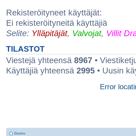
Rekisteröityneet käyttäjät:
Ei rekisteröityneitä käyttäjiä
Selite:
Ylläpitäjät
,
Valvojat
,
Villit D
TILASTOT
Viestejä yhteensä
8967
• Viestiket
Käyttäjiä yhteensä
2995
• Uusin kä
Error locati
Etusivu