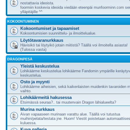
nostattavia ideoista.
foormiin koskevia ideoida viedään eteenpäi munfoorminn.com ser
ylläpitäjille ^^
KOKOONTUMINEN
Kokoontumiset ja tapaamiset
Kokoontumisien suunnittelu- ja ilmoittelualue.
Löytötavaranurkkaus
Hävisikö tai löytyikö jotain miitistä? Täällä voi ilmoitella asiasta!
(Tulossa vasta)
DRAGONPESÄ
Yleistä keskustelua
Lohikäärme keskustelua lohikäärme Fandomin ympärille keräytyv
keskustelua.
Osto ja myynti
Lohikäärme aiheisien, sekä kaikenlaisten muidenkin tavaroiden m
vaihto.
Lohikäärmeitä hakusessa
Etsimässä seuraa?.. tai muutenvain Dragon lähialueelta?
Murina nurkkaus
Aivan vapaaseen murinaan varattu alue. Täällä voi tutustua
muihin/pelata/testata jne. Huom! Viestit poistetaan automaattises
kuluessa.
Kuva galleria