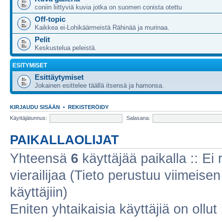
coniin liittyviä kuvia jotka on suomen conista otettu
Off-topic
Kaikkea ei-Lohikäärmeistä Rähinää ja murinaa.
Pelit
Keskustelua peleistä.
ESITYMISET
Esittäytymiset
Jokainen esittelee täällä itsensä ja hamonsa.
KIRJAUDU SISÄÄN
•
REKISTERÖIDY
Käyttäjätunnus:
Salasana:
PAIKALLAOLIJAT
Yhteensä
6
käyttäjää paikalla :: Ei r
vierailijaa (Tieto perustuu viimeisen 
käyttäjiin)
Eniten yhtaikaisia käyttäjiä on ollut