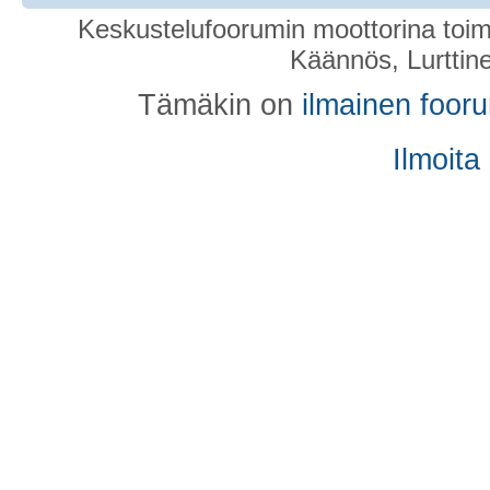
Keskustelufoorumin moottorina toim
Käännös, Lurttin
Tämäkin on
ilmainen foor
Ilmoita