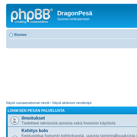
DragonPesä
Suomen lohikäärmeet
Etusivu
Näytä vastaamattomat viestit
•
Näytä aktiiviset viestiketjut
LOHIKSEN PESÄN PALVELUSTA
ilmoitukset
Tiedotteet teknisistä asioista sekä foorumin käytöstä.
Kehitys kolo
Keskustelua foorumin kehityksestä, uusista toiminnallisuuksista