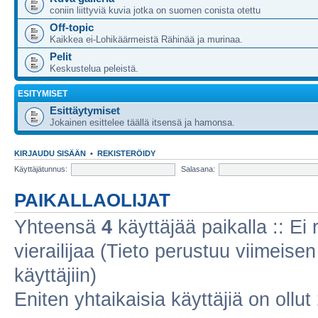
coniin liittyviä kuvia jotka on suomen conista otettu
Off-topic
Kaikkea ei-Lohikäärmeistä Rähinää ja murinaa.
Pelit
Keskustelua peleistä.
ESITYMISET
Esittäytymiset
Jokainen esittelee täällä itsensä ja hamonsa.
KIRJAUDU SISÄÄN
•
REKISTERÖIDY
Käyttäjätunnus:
Salasana:
PAIKALLAOLIJAT
Yhteensä
4
käyttäjää paikalla :: Ei r
vierailijaa (Tieto perustuu viimeisen 
käyttäjiin)
Eniten yhtaikaisia käyttäjiä on ollut