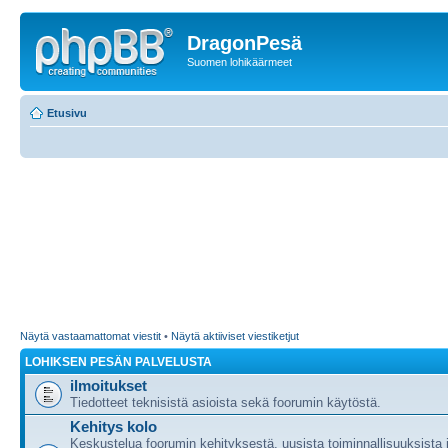
DragonPesä
Suomen lohikäärmeet
Etusivu
Näytä vastaamattomat viestit
•
Näytä aktiiviset viestiketjut
LOHIKSEN PESÄN PALVELUSTA
ilmoitukset
Tiedotteet teknisistä asioista sekä foorumin käytöstä.
Kehitys kolo
Keskustelua foorumin kehityksestä, uusista toiminnallisuuksista