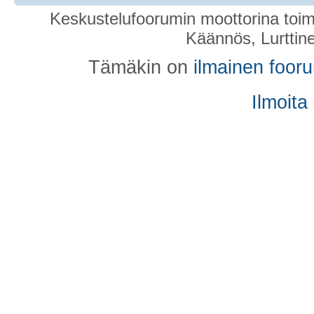
Keskustelufoorumin moottorina toim
Käännös, Lurttin
Tämäkin on
ilmainen foor
Ilmoita