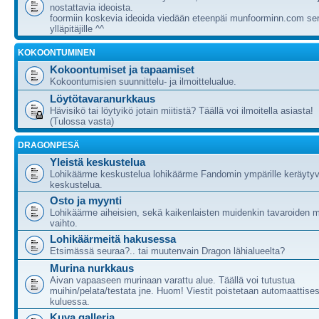
nostattavia ideoista.
foormiin koskevia ideoida viedään eteenpäi munfoorminn.com ser
ylläpitäjille ^^
KOKOONTUMINEN
Kokoontumiset ja tapaamiset
Kokoontumisien suunnittelu- ja ilmoittelualue.
Löytötavaranurkkaus
Hävisikö tai löytyikö jotain miitistä? Täällä voi ilmoitella asiasta!
(Tulossa vasta)
DRAGONPESÄ
Yleistä keskustelua
Lohikäärme keskustelua lohikäärme Fandomin ympärille keräytyv
keskustelua.
Osto ja myynti
Lohikäärme aiheisien, sekä kaikenlaisten muidenkin tavaroiden m
vaihto.
Lohikäärmeitä hakusessa
Etsimässä seuraa?.. tai muutenvain Dragon lähialueelta?
Murina nurkkaus
Aivan vapaaseen murinaan varattu alue. Täällä voi tutustua
muihin/pelata/testata jne. Huom! Viestit poistetaan automaattises
kuluessa.
Kuva galleria