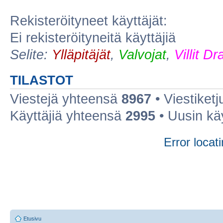
Rekisteröityneet käyttäjät:
Ei rekisteröityneitä käyttäjiä
Selite:
Ylläpitäjät
,
Valvojat
,
Villit D
TILASTOT
Viestejä yhteensä
8967
• Viestiket
Käyttäjiä yhteensä
2995
• Uusin kä
Error locati
Etusivu