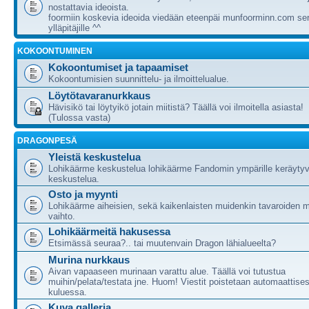
nostattavia ideoista.
foormiin koskevia ideoida viedään eteenpäi munfoorminn.com ser
ylläpitäjille ^^
KOKOONTUMINEN
Kokoontumiset ja tapaamiset
Kokoontumisien suunnittelu- ja ilmoittelualue.
Löytötavaranurkkaus
Hävisikö tai löytyikö jotain miitistä? Täällä voi ilmoitella asiasta!
(Tulossa vasta)
DRAGONPESÄ
Yleistä keskustelua
Lohikäärme keskustelua lohikäärme Fandomin ympärille keräytyv
keskustelua.
Osto ja myynti
Lohikäärme aiheisien, sekä kaikenlaisten muidenkin tavaroiden m
vaihto.
Lohikäärmeitä hakusessa
Etsimässä seuraa?.. tai muutenvain Dragon lähialueelta?
Murina nurkkaus
Aivan vapaaseen murinaan varattu alue. Täällä voi tutustua
muihin/pelata/testata jne. Huom! Viestit poistetaan automaattises
kuluessa.
Kuva galleria