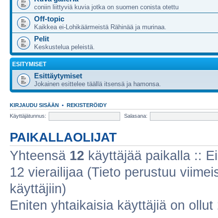
coniin liittyviä kuvia jotka on suomen conista otettu
Off-topic
Kaikkea ei-Lohikäärmeistä Rähinää ja murinaa.
Pelit
Keskustelua peleistä.
ESITYMISET
Esittäytymiset
Jokainen esittelee täällä itsensä ja hamonsa.
KIRJAUDU SISÄÄN
•
REKISTERÖIDY
Käyttäjätunnus:
Salasana:
PAIKALLAOLIJAT
Yhteensä
12
käyttäjää paikalla :: Ei
12 vierailijaa (Tieto perustuu viimeis
käyttäjiin)
Eniten yhtaikaisia käyttäjiä on ollut