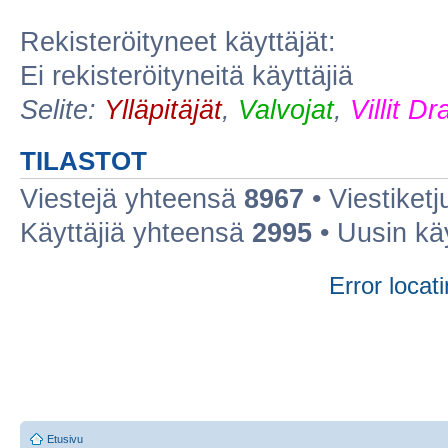
Rekisteröityneet käyttäjät:
Ei rekisteröityneitä käyttäjiä
Selite:
Ylläpitäjät
,
Valvojat
,
Villit D
TILASTOT
Viestejä yhteensä
8967
• Viestiket
Käyttäjiä yhteensä
2995
• Uusin kä
Error locati
Etusivu