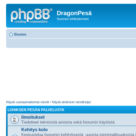
DragonPesä
Suomen lohikäärmeet
Etusivu
Näytä vastaamattomat viestit
•
Näytä aktiiviset viestiketjut
LOHIKSEN PESÄN PALVELUSTA
ilmoitukset
Tiedotteet teknisistä asioista sekä foorumin käytöstä.
Kehitys kolo
Keskustelua foorumin kehityksestä, uusista toiminnallisuuksista