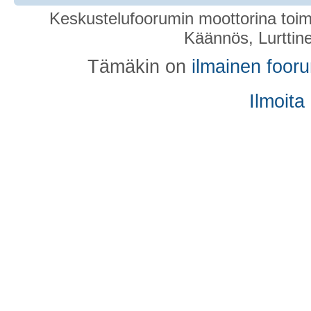
Keskustelufoorumin moottorina toim
Käännös, Lurttin
Tämäkin on
ilmainen foor
Ilmoita