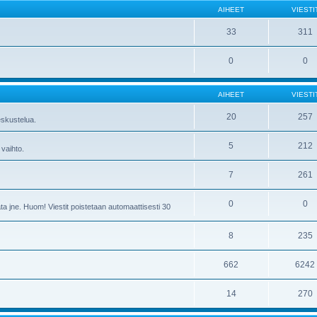
AIHEET
VIESTI
33
311
0
0
AIHEET
VIESTI
20
257
skustelua.
5
212
 vaihto.
7
261
0
0
ta jne. Huom! Viestit poistetaan automaattisesti 30
8
235
662
6242
14
270