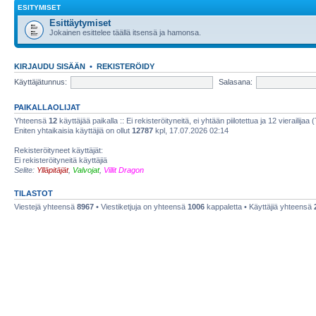
ESITYMISET
Esittäytymiset
Jokainen esittelee täällä itsensä ja hamonsa.
KIRJAUDU SISÄÄN
•
REKISTERÖIDY
Käyttäjätunnus:
Salasana:
PAIKALLAOLIJAT
Yhteensä
12
käyttäjää paikalla :: Ei rekisteröityneitä, ei yhtään piilotettua ja 12 vierailijaa 
Eniten yhtaikaisia käyttäjiä on ollut
12787
kpl, 17.07.2026 02:14
Rekisteröityneet käyttäjät:
Ei rekisteröityneitä käyttäjiä
Selite:
Ylläpitäjät
,
Valvojat
,
Villit Dragon
TILASTOT
Viestejä yhteensä
8967
• Viestiketjuja on yhteensä
1006
kappaletta • Käyttäjiä yhteensä