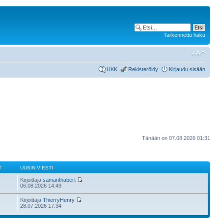
Tarkennettu haku
UKK
Rekisteröidy
Kirjaudu sisään
Tänään on 07.08.2026 01:31
T
UUSIN VIESTI
Kirjoittaja
samanthabert
06.08.2026 14:49
Kirjoittaja
ThierryHenry
28.07.2026 17:34