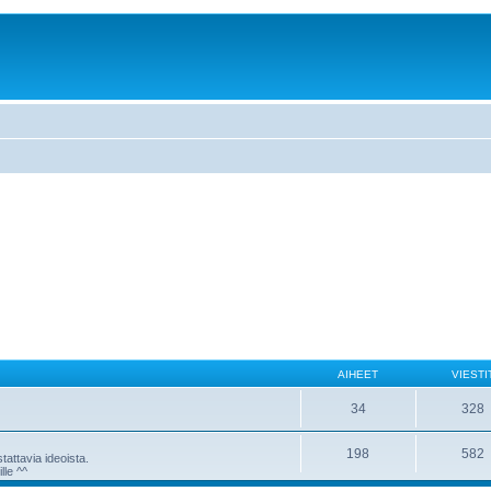
AIHEET
VIESTI
34
328
198
582
attavia ideoista.
lle ^^