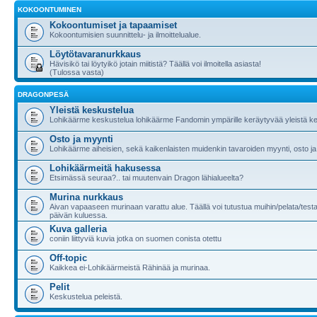
KOKOONTUMINEN
Kokoontumiset ja tapaamiset
Kokoontumisien suunnittelu- ja ilmoittelualue.
Löytötavaranurkkaus
Hävisikö tai löytyikö jotain miitistä? Täällä voi ilmoitella asiasta!
(Tulossa vasta)
DRAGONPESÄ
Yleistä keskustelua
Lohikäärme keskustelua lohikäärme Fandomin ympärille keräytyvää yleistä ke
Osto ja myynti
Lohikäärme aiheisien, sekä kaikenlaisten muidenkin tavaroiden myynti, osto ja
Lohikäärmeitä hakusessa
Etsimässä seuraa?.. tai muutenvain Dragon lähialueelta?
Murina nurkkaus
Aivan vapaaseen murinaan varattu alue. Täällä voi tutustua muihin/pelata/testa
päivän kuluessa.
Kuva galleria
coniin liittyviä kuvia jotka on suomen conista otettu
Off-topic
Kaikkea ei-Lohikäärmeistä Rähinää ja murinaa.
Pelit
Keskustelua peleistä.