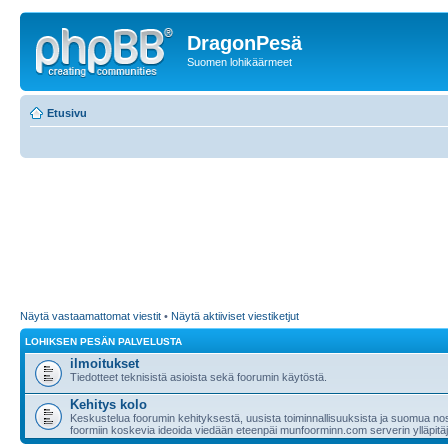
DragonPesä
Suomen lohikäärmeet
Etusivu
Näytä vastaamattomat viestit
•
Näytä aktiiviset viestiketjut
LOHIKSEN PESÄN PALVELUSTA
ilmoitukset
Tiedotteet teknisistä asioista sekä foorumin käytöstä.
Kehitys kolo
Keskustelua foorumin kehityksestä, uusista toiminnallisuuksista ja suomua nost
foormiin koskevia ideoida viedään eteenpäi munfoorminn.com serverin ylläpitäji