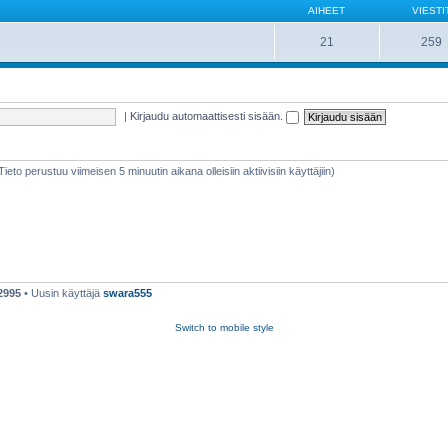
AIHEET
VIESTI
21
259
|
Kirjaudu automaattisesti sisään.
(Tieto perustuu viimeisen 5 minuutin aikana olleisiin aktiivisiin käyttäjiin)
2995
• Uusin käyttäjä
swara555
Switch to mobile style