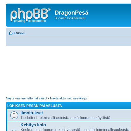
DragonPesä
Suomen lohikäärmeet
Etusivu
Näytä vastaamattomat viestit
•
Näytä aktiiviset viestiketjut
LOHIKSEN PESÄN PALVELUSTA
ilmoitukset
Tiedotteet teknisistä asioista sekä foorumin käytöstä.
Kehitys kolo
Keskustelua foorumin kehityksestä, uusista toiminnallisuuksista