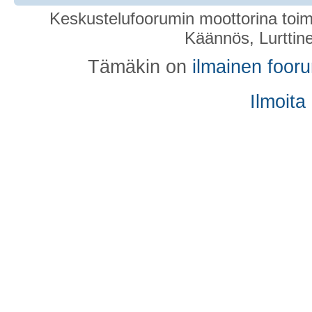
Keskustelufoorumin moottorina toim
Käännös, Lurttin
Tämäkin on
ilmainen foor
Ilmoita