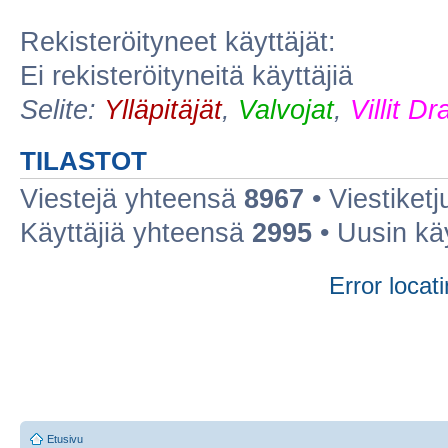
Rekisteröityneet käyttäjät:
Ei rekisteröityneitä käyttäjiä
Selite:
Ylläpitäjät
,
Valvojat
,
Villit D
TILASTOT
Viestejä yhteensä
8967
• Viestiket
Käyttäjiä yhteensä
2995
• Uusin kä
Error locati
Etusivu