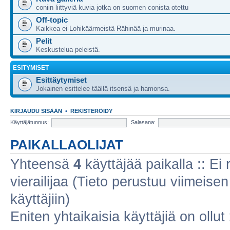
coniin liittyviä kuvia jotka on suomen conista otettu
Off-topic
Kaikkea ei-Lohikäärmeistä Rähinää ja murinaa.
Pelit
Keskustelua peleistä.
ESITYMISET
Esittäytymiset
Jokainen esittelee täällä itsensä ja hamonsa.
KIRJAUDU SISÄÄN
•
REKISTERÖIDY
Käyttäjätunnus:
Salasana:
PAIKALLAOLIJAT
Yhteensä
4
käyttäjää paikalla :: Ei r
vierailijaa (Tieto perustuu viimeisen 
käyttäjiin)
Eniten yhtaikaisia käyttäjiä on ollut