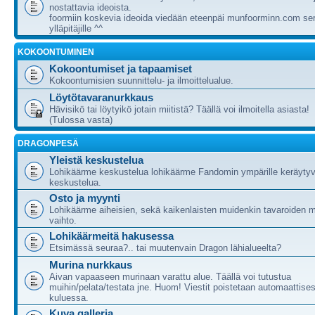
nostattavia ideoista.
foormiin koskevia ideoida viedään eteenpäi munfoorminn.com ser
ylläpitäjille ^^
KOKOONTUMINEN
Kokoontumiset ja tapaamiset
Kokoontumisien suunnittelu- ja ilmoittelualue.
Löytötavaranurkkaus
Hävisikö tai löytyikö jotain miitistä? Täällä voi ilmoitella asiasta!
(Tulossa vasta)
DRAGONPESÄ
Yleistä keskustelua
Lohikäärme keskustelua lohikäärme Fandomin ympärille keräytyv
keskustelua.
Osto ja myynti
Lohikäärme aiheisien, sekä kaikenlaisten muidenkin tavaroiden m
vaihto.
Lohikäärmeitä hakusessa
Etsimässä seuraa?.. tai muutenvain Dragon lähialueelta?
Murina nurkkaus
Aivan vapaaseen murinaan varattu alue. Täällä voi tutustua
muihin/pelata/testata jne. Huom! Viestit poistetaan automaattises
kuluessa.
Kuva galleria