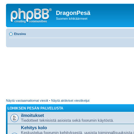
DragonPesä
Suomen lohikäärmeet
Etusivu
Näytä vastaamattomat viestit
•
Näytä aktiiviset viestiketjut
LOHIKSEN PESÄN PALVELUSTA
ilmoitukset
Tiedotteet teknisistä asioista sekä foorumin käytöstä.
Kehitys kolo
Keskustelua foorumin kehityksestä, uusista toiminnallisuuksista