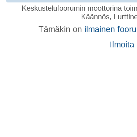
Keskustelufoorumin moottorina toim
Käännös, Lurttin
Tämäkin on
ilmainen foor
Ilmoita