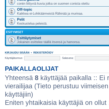
coniin liittyviä kuvia jotka on suomen conista otettu
Off-topic
Kaikkea ei-Lohikäärmeistä Rähinää ja murinaa.
Pelit
Keskustelua peleistä.
ESITYMISET
Esittäytymiset
Jokainen esittelee täällä itsensä ja hamonsa.
KIRJAUDU SISÄÄN
•
REKISTERÖIDY
Käyttäjätunnus:
Salasana:
PAIKALLAOLIJAT
Yhteensä
8
käyttäjää paikalla :: Ei r
vierailijaa (Tieto perustuu viimeisen 
käyttäjiin)
Eniten yhtaikaisia käyttäjiä on ollut