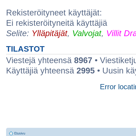
Rekisteröityneet käyttäjät:
Ei rekisteröityneitä käyttäjiä
Selite:
Ylläpitäjät
,
Valvojat
,
Villit D
TILASTOT
Viestejä yhteensä
8967
• Viestiket
Käyttäjiä yhteensä
2995
• Uusin kä
Error locati
Etusivu