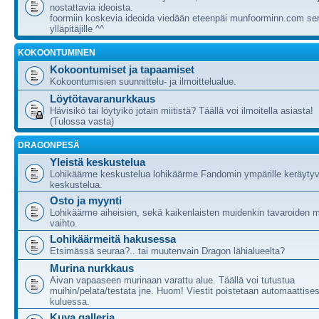
nostattavia ideoista.
foormiin koskevia ideoida viedään eteenpäi munfoorminn.com ser
ylläpitäjille ^^
KOKOONTUMINEN
Kokoontumiset ja tapaamiset
Kokoontumisien suunnittelu- ja ilmoittelualue.
Löytötavaranurkkaus
Hävisikö tai löytyikö jotain miitistä? Täällä voi ilmoitella asiasta!
(Tulossa vasta)
DRAGONPESÄ
Yleistä keskustelua
Lohikäärme keskustelua lohikäärme Fandomin ympärille keräytyv
keskustelua.
Osto ja myynti
Lohikäärme aiheisien, sekä kaikenlaisten muidenkin tavaroiden m
vaihto.
Lohikäärmeitä hakusessa
Etsimässä seuraa?.. tai muutenvain Dragon lähialueelta?
Murina nurkkaus
Aivan vapaaseen murinaan varattu alue. Täällä voi tutustua
muihin/pelata/testata jne. Huom! Viestit poistetaan automaattises
kuluessa.
Kuva galleria