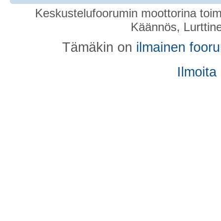
Keskustelufoorumin moottorina toim
Käännös, Lurttin
Tämäkin on
ilmainen foor
Ilmoita