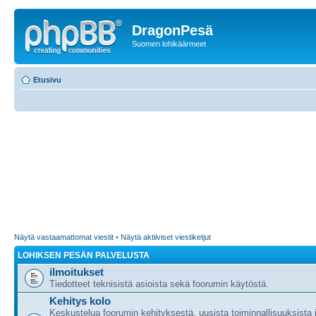
DragonPesä
Suomen lohikäärmeet
Etusivu
Näytä vastaamattomat viestit
•
Näytä aktiiviset viestiketjut
LOHIKSEN PESÄN PALVELUSTA
ilmoitukset
Tiedotteet teknisistä asioista sekä foorumin käytöstä.
Kehitys kolo
Keskustelua foorumin kehityksestä, uusista toiminnallisuuksista