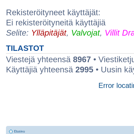
Rekisteröityneet käyttäjät:
Ei rekisteröityneitä käyttäjiä
Selite:
Ylläpitäjät
,
Valvojat
,
Villit D
TILASTOT
Viestejä yhteensä
8967
• Viestiket
Käyttäjiä yhteensä
2995
• Uusin kä
Error locati
Etusivu