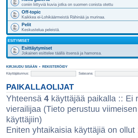
coniin liittyviä kuvia jotka on suomen conista otettu
Off-topic
Kaikkea ei-Lohikäärmeistä Rähinää ja murinaa.
Pelit
Keskustelua peleistä.
ESITYMISET
Esittäytymiset
Jokainen esittelee täällä itsensä ja hamonsa.
KIRJAUDU SISÄÄN
•
REKISTERÖIDY
Käyttäjätunnus:
Salasana:
PAIKALLAOLIJAT
Yhteensä
4
käyttäjää paikalla :: Ei r
vierailijaa (Tieto perustuu viimeisen 
käyttäjiin)
Eniten yhtaikaisia käyttäjiä on ollut