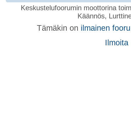
Keskustelufoorumin moottorina toim
Käännös, Lurttin
Tämäkin on
ilmainen foor
Ilmoita