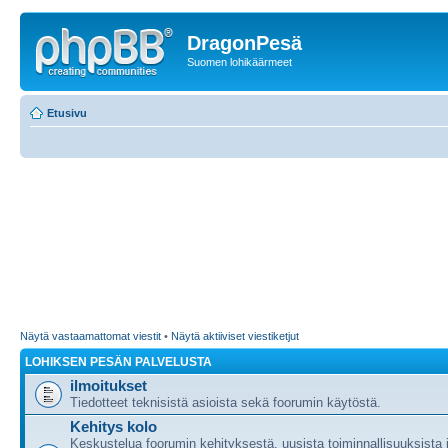
DragonPesä
Suomen lohikäärmeet
Etusivu
Näytä vastaamattomat viestit
•
Näytä aktiiviset viestiketjut
LOHIKSEN PESÄN PALVELUSTA
ilmoitukset
Tiedotteet teknisistä asioista sekä foorumin käytöstä.
Kehitys kolo
Keskustelua foorumin kehityksestä, uusista toiminnallisuuksista