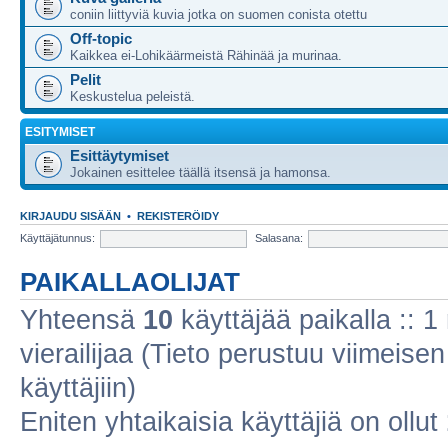
coniin liittyviä kuvia jotka on suomen conista otettu
Off-topic
Kaikkea ei-Lohikäärmeistä Rähinää ja murinaa.
Pelit
Keskustelua peleistä.
ESITYMISET
Esittäytymiset
Jokainen esittelee täällä itsensä ja hamonsa.
KIRJAUDU SISÄÄN
•
REKISTERÖIDY
Käyttäjätunnus:
Salasana:
PAIKALLAOLIJAT
Yhteensä
10
käyttäjää paikalla :: 1 
vierailijaa (Tieto perustuu viimeisen 
käyttäjiin)
Eniten yhtaikaisia käyttäjiä on ollut