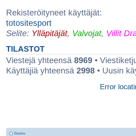
Rekisteröityneet käyttäjät:
totositesport
Selite:
Ylläpitäjät
,
Valvojat
,
Villit D
TILASTOT
Viestejä yhteensä
8969
• Viestiket
Käyttäjiä yhteensä
2998
• Uusin kä
Error locati
Etusivu