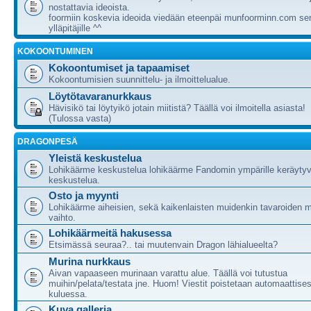
nostattavia ideoista.
foormiin koskevia ideoida viedään eteenpäi munfoorminn.com ser
ylläpitäjille ^^
KOKOONTUMINEN
Kokoontumiset ja tapaamiset
Kokoontumisien suunnittelu- ja ilmoittelualue.
Löytötavaranurkkaus
Hävisikö tai löytyikö jotain miitistä? Täällä voi ilmoitella asiasta!
(Tulossa vasta)
DRAGONPESÄ
Yleistä keskustelua
Lohikäärme keskustelua lohikäärme Fandomin ympärille keräytyv
keskustelua.
Osto ja myynti
Lohikäärme aiheisien, sekä kaikenlaisten muidenkin tavaroiden m
vaihto.
Lohikäärmeitä hakusessa
Etsimässä seuraa?.. tai muutenvain Dragon lähialueelta?
Murina nurkkaus
Aivan vapaaseen murinaan varattu alue. Täällä voi tutustua
muihin/pelata/testata jne. Huom! Viestit poistetaan automaattises
kuluessa.
Kuva galleria