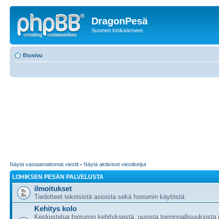
DragonPesä
Suomen lohikäärmeet
Etusivu
Näytä vastaamattomat viestit
•
Näytä aktiiviset viestiketjut
LOHIKSEN PESÄN PALVELUSTA
ilmoitukset
Tiedotteet teknisistä asioista sekä foorumin käytöstä.
Kehitys kolo
Keskustelua foorumin kehityksestä, uusista toiminnallisuuksista