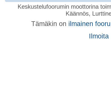
Keskustelufoorumin moottorina toim
Käännös, Lurttin
Tämäkin on
ilmainen foor
Ilmoita