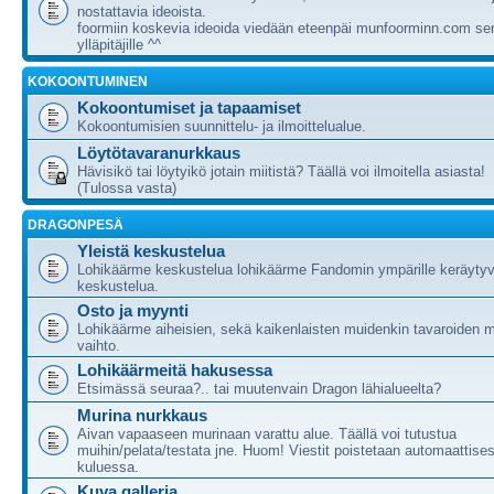
nostattavia ideoista.
foormiin koskevia ideoida viedään eteenpäi munfoorminn.com ser
ylläpitäjille ^^
KOKOONTUMINEN
Kokoontumiset ja tapaamiset
Kokoontumisien suunnittelu- ja ilmoittelualue.
Löytötavaranurkkaus
Hävisikö tai löytyikö jotain miitistä? Täällä voi ilmoitella asiasta!
(Tulossa vasta)
DRAGONPESÄ
Yleistä keskustelua
Lohikäärme keskustelua lohikäärme Fandomin ympärille keräytyv
keskustelua.
Osto ja myynti
Lohikäärme aiheisien, sekä kaikenlaisten muidenkin tavaroiden m
vaihto.
Lohikäärmeitä hakusessa
Etsimässä seuraa?.. tai muutenvain Dragon lähialueelta?
Murina nurkkaus
Aivan vapaaseen murinaan varattu alue. Täällä voi tutustua
muihin/pelata/testata jne. Huom! Viestit poistetaan automaattises
kuluessa.
Kuva galleria