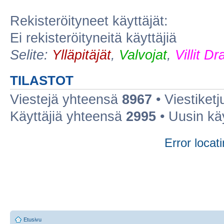
Rekisteröityneet käyttäjät:
Ei rekisteröityneitä käyttäjiä
Selite:
Ylläpitäjät
,
Valvojat
,
Villit D
TILASTOT
Viestejä yhteensä
8967
• Viestiket
Käyttäjiä yhteensä
2995
• Uusin kä
Error locati
Etusivu