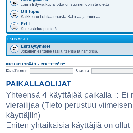
coniin liittyviä kuvia jotka on suomen conista otettu
Off-topic
Kaikkea ei-Lohikäärmeistä Rähinää ja murinaa.
Pelit
Keskustelua peleistä.
ESITYMISET
Esittäytymiset
Jokainen esittelee täällä itsensä ja hamonsa.
KIRJAUDU SISÄÄN
•
REKISTERÖIDY
Käyttäjätunnus:
Salasana:
PAIKALLAOLIJAT
Yhteensä
4
käyttäjää paikalla :: Ei r
vierailijaa (Tieto perustuu viimeisen 
käyttäjiin)
Eniten yhtaikaisia käyttäjiä on ollut