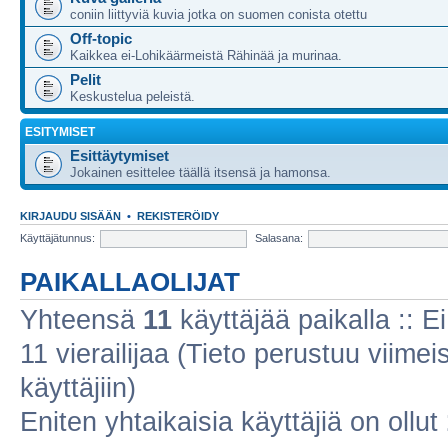
coniin liittyviä kuvia jotka on suomen conista otettu
Off-topic
Kaikkea ei-Lohikäärmeistä Rähinää ja murinaa.
Pelit
Keskustelua peleistä.
ESITYMISET
Esittäytymiset
Jokainen esittelee täällä itsensä ja hamonsa.
KIRJAUDU SISÄÄN
•
REKISTERÖIDY
Käyttäjätunnus:
Salasana:
PAIKALLAOLIJAT
Yhteensä
11
käyttäjää paikalla :: Ei
11 vierailijaa (Tieto perustuu viimeis
käyttäjiin)
Eniten yhtaikaisia käyttäjiä on ollut