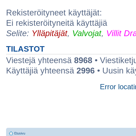
Rekisteröityneet käyttäjät:
Ei rekisteröityneitä käyttäjiä
Selite:
Ylläpitäjät
,
Valvojat
,
Villit D
TILASTOT
Viestejä yhteensä
8968
• Viestiket
Käyttäjiä yhteensä
2996
• Uusin kä
Error locati
Etusivu