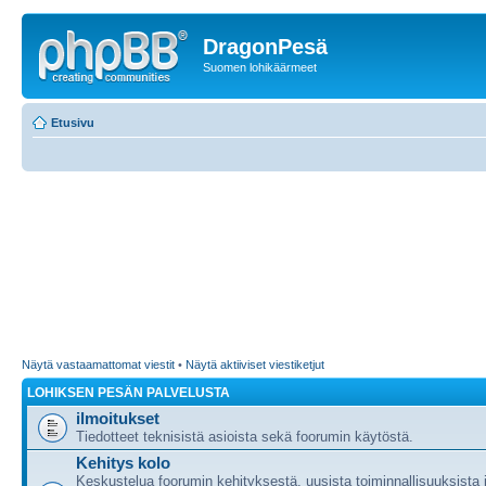
DragonPesä
Suomen lohikäärmeet
Etusivu
Näytä vastaamattomat viestit
•
Näytä aktiiviset viestiketjut
LOHIKSEN PESÄN PALVELUSTA
ilmoitukset
Tiedotteet teknisistä asioista sekä foorumin käytöstä.
Kehitys kolo
Keskustelua foorumin kehityksestä, uusista toiminnallisuuksista