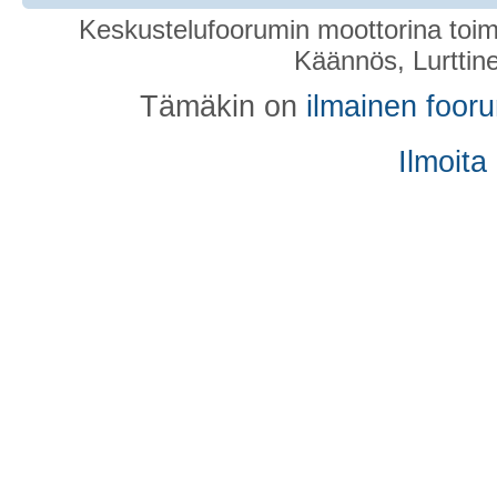
Keskustelufoorumin moottorina toim
Käännös, Lurttin
Tämäkin on
ilmainen foor
Ilmoita