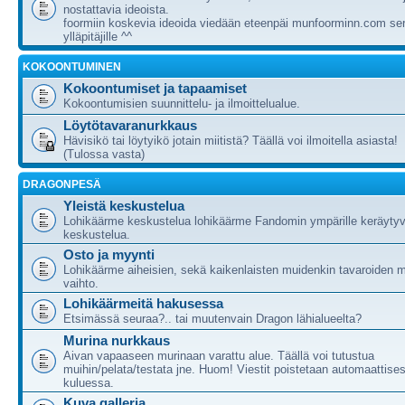
nostattavia ideoista.
foormiin koskevia ideoida viedään eteenpäi munfoorminn.com ser
ylläpitäjille ^^
KOKOONTUMINEN
Kokoontumiset ja tapaamiset
Kokoontumisien suunnittelu- ja ilmoittelualue.
Löytötavaranurkkaus
Hävisikö tai löytyikö jotain miitistä? Täällä voi ilmoitella asiasta!
(Tulossa vasta)
DRAGONPESÄ
Yleistä keskustelua
Lohikäärme keskustelua lohikäärme Fandomin ympärille keräytyv
keskustelua.
Osto ja myynti
Lohikäärme aiheisien, sekä kaikenlaisten muidenkin tavaroiden m
vaihto.
Lohikäärmeitä hakusessa
Etsimässä seuraa?.. tai muutenvain Dragon lähialueelta?
Murina nurkkaus
Aivan vapaaseen murinaan varattu alue. Täällä voi tutustua
muihin/pelata/testata jne. Huom! Viestit poistetaan automaattises
kuluessa.
Kuva galleria