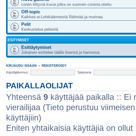
coniin liittyviä kuvia jotka on suomen conista otettu
Off-topic
Kaikkea ei-Lohikäärmeistä Rähinää ja murinaa.
Pelit
Keskustelua peleistä.
ESITYMISET
Esittäytymiset
Jokainen esittelee täällä itsensä ja hamonsa.
KIRJAUDU SISÄÄN
•
REKISTERÖIDY
Käyttäjätunnus:
Salasana:
PAIKALLAOLIJAT
Yhteensä
9
käyttäjää paikalla :: Ei r
vierailijaa (Tieto perustuu viimeisen 
käyttäjiin)
Eniten yhtaikaisia käyttäjiä on ollut