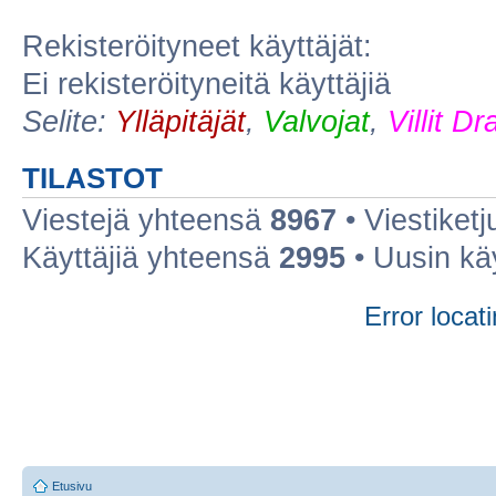
Rekisteröityneet käyttäjät:
Ei rekisteröityneitä käyttäjiä
Selite:
Ylläpitäjät
,
Valvojat
,
Villit D
TILASTOT
Viestejä yhteensä
8967
• Viestiket
Käyttäjiä yhteensä
2995
• Uusin kä
Error locati
Etusivu