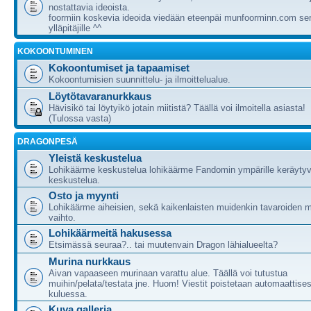
nostattavia ideoista.
foormiin koskevia ideoida viedään eteenpäi munfoorminn.com ser
ylläpitäjille ^^
KOKOONTUMINEN
Kokoontumiset ja tapaamiset
Kokoontumisien suunnittelu- ja ilmoittelualue.
Löytötavaranurkkaus
Hävisikö tai löytyikö jotain miitistä? Täällä voi ilmoitella asiasta!
(Tulossa vasta)
DRAGONPESÄ
Yleistä keskustelua
Lohikäärme keskustelua lohikäärme Fandomin ympärille keräytyv
keskustelua.
Osto ja myynti
Lohikäärme aiheisien, sekä kaikenlaisten muidenkin tavaroiden m
vaihto.
Lohikäärmeitä hakusessa
Etsimässä seuraa?.. tai muutenvain Dragon lähialueelta?
Murina nurkkaus
Aivan vapaaseen murinaan varattu alue. Täällä voi tutustua
muihin/pelata/testata jne. Huom! Viestit poistetaan automaattises
kuluessa.
Kuva galleria