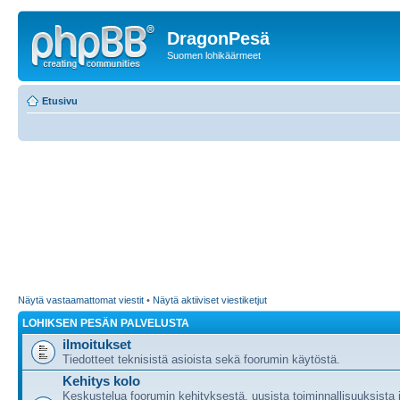
DragonPesä
Suomen lohikäärmeet
Etusivu
Näytä vastaamattomat viestit
•
Näytä aktiiviset viestiketjut
LOHIKSEN PESÄN PALVELUSTA
ilmoitukset
Tiedotteet teknisistä asioista sekä foorumin käytöstä.
Kehitys kolo
Keskustelua foorumin kehityksestä, uusista toiminnallisuuksista