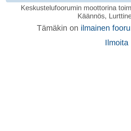
Keskustelufoorumin moottorina toim
Käännös, Lurttin
Tämäkin on
ilmainen foor
Ilmoita