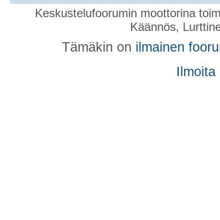
Keskustelufoorumin moottorina toim
Käännös, Lurttin
Tämäkin on
ilmainen foor
Ilmoita