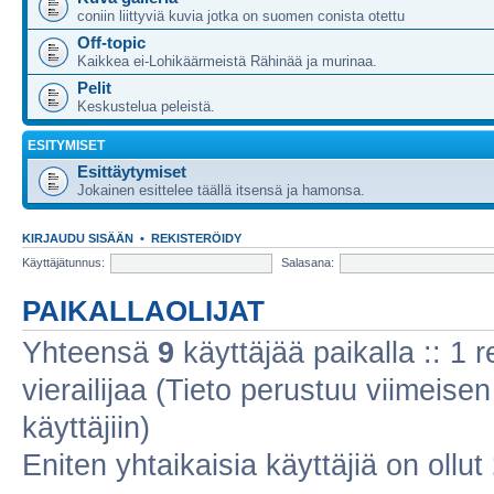
coniin liittyviä kuvia jotka on suomen conista otettu
Off-topic
Kaikkea ei-Lohikäärmeistä Rähinää ja murinaa.
Pelit
Keskustelua peleistä.
ESITYMISET
Esittäytymiset
Jokainen esittelee täällä itsensä ja hamonsa.
KIRJAUDU SISÄÄN
•
REKISTERÖIDY
Käyttäjätunnus:
Salasana:
PAIKALLAOLIJAT
Yhteensä
9
käyttäjää paikalla :: 1 r
vierailijaa (Tieto perustuu viimeisen 
käyttäjiin)
Eniten yhtaikaisia käyttäjiä on ollut