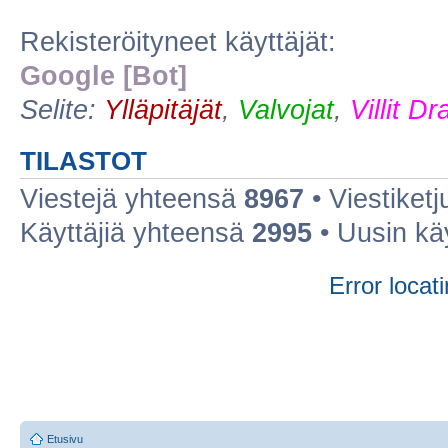
Rekisteröityneet käyttäjät:
Google [Bot]
Selite:
Ylläpitäjät
,
Valvojat
,
Villit D
TILASTOT
Viestejä yhteensä
8967
• Viestiket
Käyttäjiä yhteensä
2995
• Uusin kä
Error locati
Etusivu