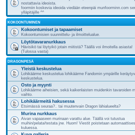
nostattavia ideoista.
foormiin koskevia ideoida viedään eteenpäi munfoorminn.com ser
ylläpitäjille ^^
KOKOONTUMINEN
Kokoontumiset ja tapaamiset
Kokoontumisien suunnittelu- ja ilmoittelualue.
Löytötavaranurkkaus
Hävisikö tai löytyikö jotain miitistä? Täällä voi ilmoitella asiasta!
(Tulossa vasta)
DRAGONPESÄ
Yleistä keskustelua
Lohikäärme keskustelua lohikäärme Fandomin ympärille keräytyv
keskustelua.
Osto ja myynti
Lohikäärme aiheisien, sekä kaikenlaisten muidenkin tavaroiden m
vaihto.
Lohikäärmeitä hakusessa
Etsimässä seuraa?.. tai muutenvain Dragon lähialueelta?
Murina nurkkaus
Aivan vapaaseen murinaan varattu alue. Täällä voi tutustua
muihin/pelata/testata jne. Huom! Viestit poistetaan automaattises
kuluessa.
Kuva galleria