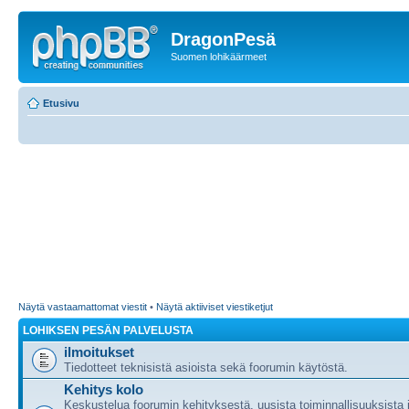
DragonPesä
Suomen lohikäärmeet
Etusivu
Näytä vastaamattomat viestit
•
Näytä aktiiviset viestiketjut
LOHIKSEN PESÄN PALVELUSTA
ilmoitukset
Tiedotteet teknisistä asioista sekä foorumin käytöstä.
Kehitys kolo
Keskustelua foorumin kehityksestä, uusista toiminnallisuuksista