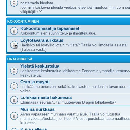
nostattavia ideoista.
foormiin koskevia ideoida viedään eteenpäi munfoorminn.com ser
ylläpitäjille ^^
KOKOONTUMINEN
Kokoontumiset ja tapaamiset
Kokoontumisien suunnittelu- ja ilmoittelualue.
Löytötavaranurkkaus
Hävisikö tai löytyikö jotain miitistä? Täällä voi ilmoitella asiasta!
(Tulossa vasta)
DRAGONPESÄ
Yleistä keskustelua
Lohikäärme keskustelua lohikäärme Fandomin ympärille keräytyv
keskustelua.
Osto ja myynti
Lohikäärme aiheisien, sekä kaikenlaisten muidenkin tavaroiden m
vaihto.
Lohikäärmeitä hakusessa
Etsimässä seuraa?.. tai muutenvain Dragon lähialueelta?
Murina nurkkaus
Aivan vapaaseen murinaan varattu alue. Täällä voi tutustua
muihin/pelata/testata jne. Huom! Viestit poistetaan automaattises
kuluessa.
Kuva galleria