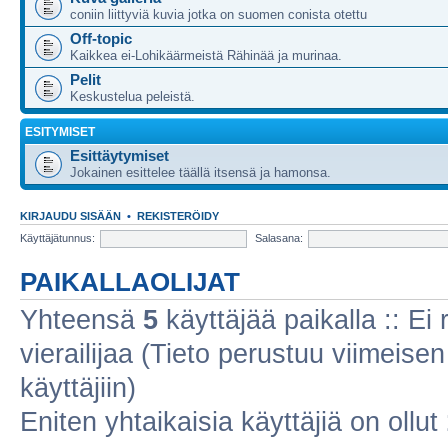
coniin liittyviä kuvia jotka on suomen conista otettu
Off-topic
Kaikkea ei-Lohikäärmeistä Rähinää ja murinaa.
Pelit
Keskustelua peleistä.
ESITYMISET
Esittäytymiset
Jokainen esittelee täällä itsensä ja hamonsa.
KIRJAUDU SISÄÄN
•
REKISTERÖIDY
Käyttäjätunnus:
Salasana:
PAIKALLAOLIJAT
Yhteensä
5
käyttäjää paikalla :: Ei r
vierailijaa (Tieto perustuu viimeisen 
käyttäjiin)
Eniten yhtaikaisia käyttäjiä on ollut