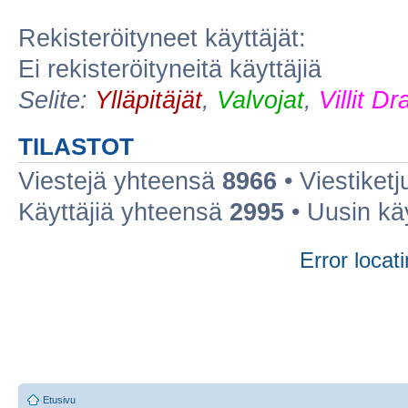
Rekisteröityneet käyttäjät:
Ei rekisteröityneitä käyttäjiä
Selite:
Ylläpitäjät
,
Valvojat
,
Villit D
TILASTOT
Viestejä yhteensä
8966
• Viestiket
Käyttäjiä yhteensä
2995
• Uusin kä
Error locati
Etusivu