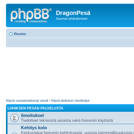
DragonPesä
Suomen lohikäärmeet
Etusivu
Näytä vastaamattomat viestit
•
Näytä aktiiviset viestiketjut
LOHIKSEN PESÄN PALVELUSTA
ilmoitukset
Tiedotteet teknisistä asioista sekä foorumin käytöstä.
Kehitys kolo
Keskustelua foorumin kehityksestä, uusista toiminnallisuuksista