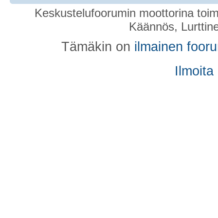
Keskustelufoorumin moottorina toim
Käännös, Lurttin
Tämäkin on
ilmainen foor
Ilmoita