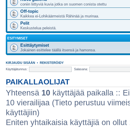
coniin liittyviä kuvia jotka on suomen conista otettu
Off-topic
Kaikkea ei-Lohikäärmeistä Rähinää ja murinaa.
Pelit
Keskustelua peleistä.
ESITYMISET
Esittäytymiset
Jokainen esittelee täällä itsensä ja hamonsa.
KIRJAUDU SISÄÄN
•
REKISTERÖIDY
Käyttäjätunnus:
Salasana:
PAIKALLAOLIJAT
Yhteensä
10
käyttäjää paikalla :: Ei
10 vierailijaa (Tieto perustuu viimeis
käyttäjiin)
Eniten yhtaikaisia käyttäjiä on ollut