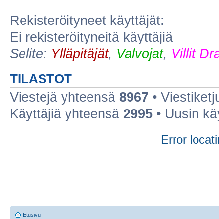
Rekisteröityneet käyttäjät:
Ei rekisteröityneitä käyttäjiä
Selite:
Ylläpitäjät
,
Valvojat
,
Villit D
TILASTOT
Viestejä yhteensä
8967
• Viestiket
Käyttäjiä yhteensä
2995
• Uusin kä
Error locati
Etusivu