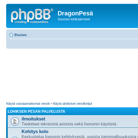
DragonPesä
Suomen lohikäärmeet
Etusivu
Näytä vastaamattomat viestit
•
Näytä aktiiviset viestiketjut
LOHIKSEN PESÄN PALVELUSTA
ilmoitukset
Tiedotteet teknisistä asioista sekä foorumin käytöstä.
Kehitys kolo
Keskustelua foorumin kehityksestä, uusista toiminnallisuuksista