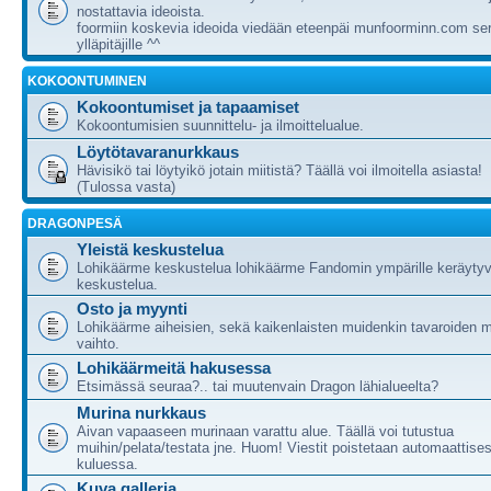
nostattavia ideoista.
foormiin koskevia ideoida viedään eteenpäi munfoorminn.com ser
ylläpitäjille ^^
KOKOONTUMINEN
Kokoontumiset ja tapaamiset
Kokoontumisien suunnittelu- ja ilmoittelualue.
Löytötavaranurkkaus
Hävisikö tai löytyikö jotain miitistä? Täällä voi ilmoitella asiasta!
(Tulossa vasta)
DRAGONPESÄ
Yleistä keskustelua
Lohikäärme keskustelua lohikäärme Fandomin ympärille keräytyv
keskustelua.
Osto ja myynti
Lohikäärme aiheisien, sekä kaikenlaisten muidenkin tavaroiden m
vaihto.
Lohikäärmeitä hakusessa
Etsimässä seuraa?.. tai muutenvain Dragon lähialueelta?
Murina nurkkaus
Aivan vapaaseen murinaan varattu alue. Täällä voi tutustua
muihin/pelata/testata jne. Huom! Viestit poistetaan automaattises
kuluessa.
Kuva galleria