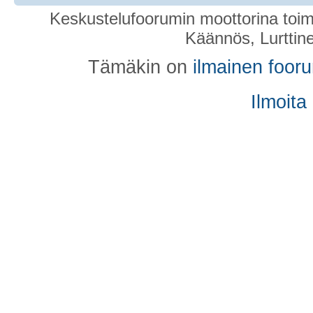
Keskustelufoorumin moottorina toim
Käännös, Lurttin
Tämäkin on
ilmainen foor
Ilmoita