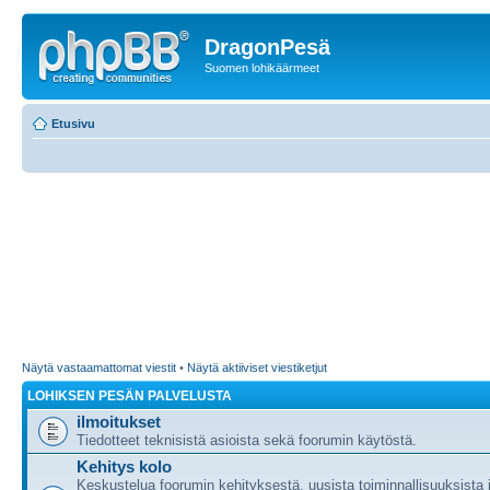
DragonPesä
Suomen lohikäärmeet
Etusivu
Näytä vastaamattomat viestit
•
Näytä aktiiviset viestiketjut
LOHIKSEN PESÄN PALVELUSTA
ilmoitukset
Tiedotteet teknisistä asioista sekä foorumin käytöstä.
Kehitys kolo
Keskustelua foorumin kehityksestä, uusista toiminnallisuuksista