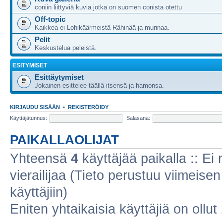
coniin liittyviä kuvia jotka on suomen conista otettu
Off-topic
Kaikkea ei-Lohikäärmeistä Rähinää ja murinaa.
Pelit
Keskustelua peleistä.
ESITYMISET
Esittäytymiset
Jokainen esittelee täällä itsensä ja hamonsa.
KIRJAUDU SISÄÄN
•
REKISTERÖIDY
Käyttäjätunnus:
Salasana:
PAIKALLAOLIJAT
Yhteensä
4
käyttäjää paikalla :: Ei r
vierailijaa (Tieto perustuu viimeisen 
käyttäjiin)
Eniten yhtaikaisia käyttäjiä on ollut