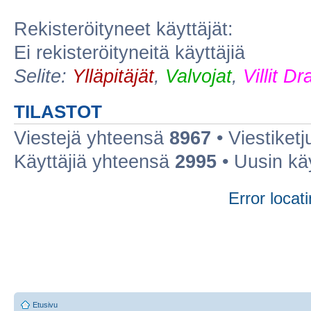
Rekisteröityneet käyttäjät:
Ei rekisteröityneitä käyttäjiä
Selite:
Ylläpitäjät
,
Valvojat
,
Villit D
TILASTOT
Viestejä yhteensä
8967
• Viestiket
Käyttäjiä yhteensä
2995
• Uusin kä
Error locati
Etusivu