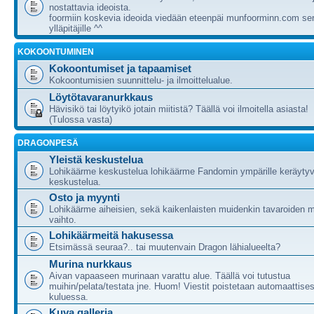
nostattavia ideoista.
foormiin koskevia ideoida viedään eteenpäi munfoorminn.com ser
ylläpitäjille ^^
KOKOONTUMINEN
Kokoontumiset ja tapaamiset
Kokoontumisien suunnittelu- ja ilmoittelualue.
Löytötavaranurkkaus
Hävisikö tai löytyikö jotain miitistä? Täällä voi ilmoitella asiasta!
(Tulossa vasta)
DRAGONPESÄ
Yleistä keskustelua
Lohikäärme keskustelua lohikäärme Fandomin ympärille keräytyv
keskustelua.
Osto ja myynti
Lohikäärme aiheisien, sekä kaikenlaisten muidenkin tavaroiden m
vaihto.
Lohikäärmeitä hakusessa
Etsimässä seuraa?.. tai muutenvain Dragon lähialueelta?
Murina nurkkaus
Aivan vapaaseen murinaan varattu alue. Täällä voi tutustua
muihin/pelata/testata jne. Huom! Viestit poistetaan automaattises
kuluessa.
Kuva galleria