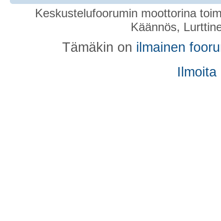
Keskustelufoorumin moottorina toim
Käännös, Lurttin
Tämäkin on
ilmainen foor
Ilmoita