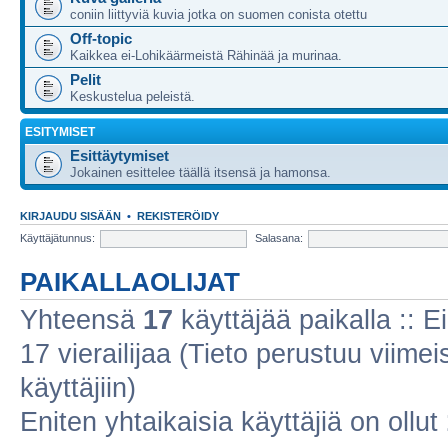
coniin liittyviä kuvia jotka on suomen conista otettu
Off-topic
Kaikkea ei-Lohikäärmeistä Rähinää ja murinaa.
Pelit
Keskustelua peleistä.
ESITYMISET
Esittäytymiset
Jokainen esittelee täällä itsensä ja hamonsa.
KIRJAUDU SISÄÄN
•
REKISTERÖIDY
Käyttäjätunnus:
Salasana:
PAIKALLAOLIJAT
Yhteensä
17
käyttäjää paikalla :: Ei
17 vierailijaa (Tieto perustuu viimeis
käyttäjiin)
Eniten yhtaikaisia käyttäjiä on ollut