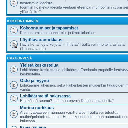
nostattavia ideoista.
foormiin koskevia ideoida viedään eteenpäi munfoorminn.com ser
ylläpitäjille ^^
KOKOONTUMINEN
Kokoontumiset ja tapaamiset
Kokoontumisien suunnittelu- ja ilmoittelualue.
Löytötavaranurkkaus
Hävisikö tai löytyikö jotain miitistä? Täällä voi ilmoitella asiasta!
(Tulossa vasta)
DRAGONPESÄ
Yleistä keskustelua
Lohikäärme keskustelua lohikäärme Fandomin ympärille keräytyv
keskustelua.
Osto ja myynti
Lohikäärme aiheisien, sekä kaikenlaisten muidenkin tavaroiden m
vaihto.
Lohikäärmeitä hakusessa
Etsimässä seuraa?.. tai muutenvain Dragon lähialueelta?
Murina nurkkaus
Aivan vapaaseen murinaan varattu alue. Täällä voi tutustua
muihin/pelata/testata jne. Huom! Viestit poistetaan automaattises
kuluessa.
Kuva galleria