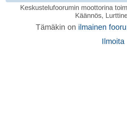
Keskustelufoorumin moottorina toim
Käännös, Lurttin
Tämäkin on
ilmainen foor
Ilmoita