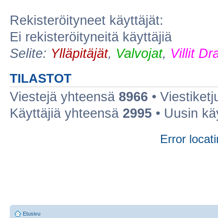
Rekisteröityneet käyttäjät:
Ei rekisteröityneitä käyttäjiä
Selite:
Ylläpitäjät
,
Valvojat
,
Villit D
TILASTOT
Viestejä yhteensä
8966
• Viestiket
Käyttäjiä yhteensä
2995
• Uusin kä
Error locati
Etusivu