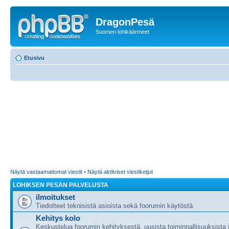
DragonPesä
Suomen lohikäärmeet
Etusivu
Näytä vastaamattomat viestit
•
Näytä aktiiviset viestiketjut
LOHIKSEN PESÄN PALVELUSTA
ilmoitukset
Tiedotteet teknisistä asioista sekä foorumin käytöstä.
Kehitys kolo
Keskustelua foorumin kehityksestä, uusista toiminnallisuuksista