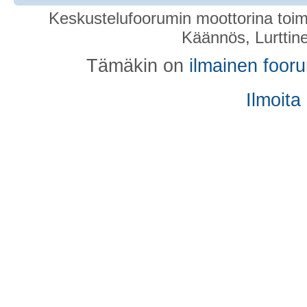
Keskustelufoorumin moottorina toim
Käännös, Lurttin
Tämäkin on
ilmainen foor
Ilmoita