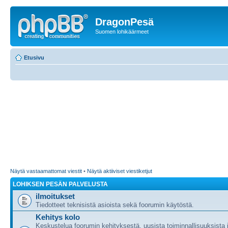
DragonPesä
Suomen lohikäärmeet
Etusivu
Näytä vastaamattomat viestit
•
Näytä aktiiviset viestiketjut
LOHIKSEN PESÄN PALVELUSTA
ilmoitukset
Tiedotteet teknisistä asioista sekä foorumin käytöstä.
Kehitys kolo
Keskustelua foorumin kehityksestä, uusista toiminnallisuuksista