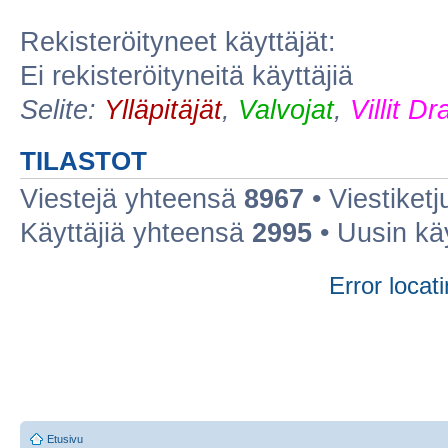
Rekisteröityneet käyttäjät:
Ei rekisteröityneitä käyttäjiä
Selite:
Ylläpitäjät
,
Valvojat
,
Villit D
TILASTOT
Viestejä yhteensä
8967
• Viestiket
Käyttäjiä yhteensä
2995
• Uusin kä
Error locati
Etusivu