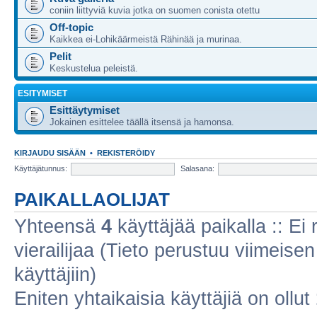
coniin liittyviä kuvia jotka on suomen conista otettu
Off-topic
Kaikkea ei-Lohikäärmeistä Rähinää ja murinaa.
Pelit
Keskustelua peleistä.
ESITYMISET
Esittäytymiset
Jokainen esittelee täällä itsensä ja hamonsa.
KIRJAUDU SISÄÄN
•
REKISTERÖIDY
Käyttäjätunnus:
Salasana:
PAIKALLAOLIJAT
Yhteensä
4
käyttäjää paikalla :: Ei r
vierailijaa (Tieto perustuu viimeisen 
käyttäjiin)
Eniten yhtaikaisia käyttäjiä on ollut