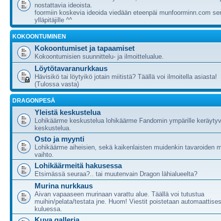
nostattavia ideoista.
foormiin koskevia ideoida viedään eteenpäi munfoorminn.com ser
ylläpitäjille ^^
KOKOONTUMINEN
Kokoontumiset ja tapaamiset
Kokoontumisien suunnittelu- ja ilmoittelualue.
Löytötavaranurkkaus
Hävisikö tai löytyikö jotain miitistä? Täällä voi ilmoitella asiasta!
(Tulossa vasta)
DRAGONPESÄ
Yleistä keskustelua
Lohikäärme keskustelua lohikäärme Fandomin ympärille keräytyv
keskustelua.
Osto ja myynti
Lohikäärme aiheisien, sekä kaikenlaisten muidenkin tavaroiden m
vaihto.
Lohikäärmeitä hakusessa
Etsimässä seuraa?.. tai muutenvain Dragon lähialueelta?
Murina nurkkaus
Aivan vapaaseen murinaan varattu alue. Täällä voi tutustua
muihin/pelata/testata jne. Huom! Viestit poistetaan automaattises
kuluessa.
Kuva galleria