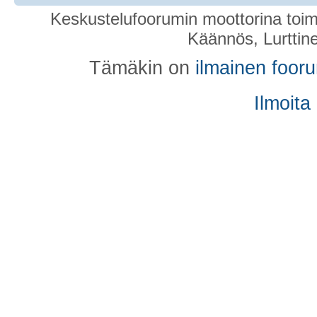
Keskustelufoorumin moottorina toim
Käännös, Lurttin
Tämäkin on
ilmainen foor
Ilmoita