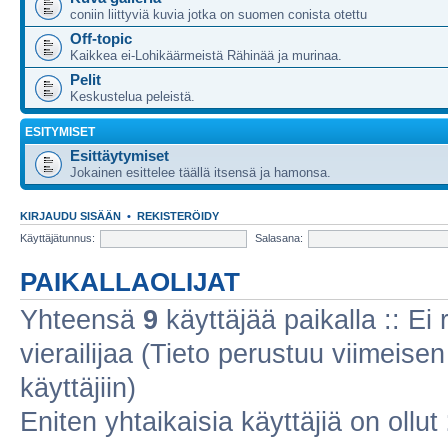
coniin liittyviä kuvia jotka on suomen conista otettu
Off-topic
Kaikkea ei-Lohikäärmeistä Rähinää ja murinaa.
Pelit
Keskustelua peleistä.
ESITYMISET
Esittäytymiset
Jokainen esittelee täällä itsensä ja hamonsa.
KIRJAUDU SISÄÄN
•
REKISTERÖIDY
Käyttäjätunnus:
Salasana:
PAIKALLAOLIJAT
Yhteensä
9
käyttäjää paikalla :: Ei r
vierailijaa (Tieto perustuu viimeisen 
käyttäjiin)
Eniten yhtaikaisia käyttäjiä on ollut