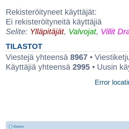
Rekisteröityneet käyttäjät:
Ei rekisteröityneitä käyttäjiä
Selite:
Ylläpitäjät
,
Valvojat
,
Villit D
TILASTOT
Viestejä yhteensä
8967
• Viestiket
Käyttäjiä yhteensä
2995
• Uusin kä
Error locati
Etusivu