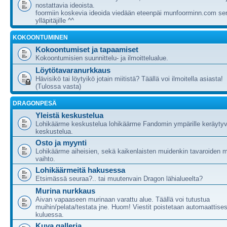
nostattavia ideoista.
foormiin koskevia ideoida viedään eteenpäi munfoorminn.com ser
ylläpitäjille ^^
KOKOONTUMINEN
Kokoontumiset ja tapaamiset
Kokoontumisien suunnittelu- ja ilmoittelualue.
Löytötavaranurkkaus
Hävisikö tai löytyikö jotain miitistä? Täällä voi ilmoitella asiasta!
(Tulossa vasta)
DRAGONPESÄ
Yleistä keskustelua
Lohikäärme keskustelua lohikäärme Fandomin ympärille keräytyv
keskustelua.
Osto ja myynti
Lohikäärme aiheisien, sekä kaikenlaisten muidenkin tavaroiden m
vaihto.
Lohikäärmeitä hakusessa
Etsimässä seuraa?.. tai muutenvain Dragon lähialueelta?
Murina nurkkaus
Aivan vapaaseen murinaan varattu alue. Täällä voi tutustua
muihin/pelata/testata jne. Huom! Viestit poistetaan automaattises
kuluessa.
Kuva galleria