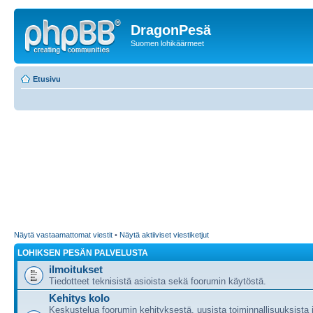
DragonPesä
Suomen lohikäärmeet
Etusivu
Näytä vastaamattomat viestit
•
Näytä aktiiviset viestiketjut
LOHIKSEN PESÄN PALVELUSTA
ilmoitukset
Tiedotteet teknisistä asioista sekä foorumin käytöstä.
Kehitys kolo
Keskustelua foorumin kehityksestä, uusista toiminnallisuuksista