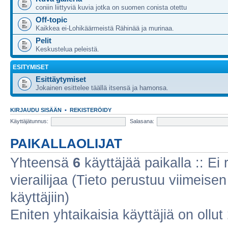
coniin liittyviä kuvia jotka on suomen conista otettu
Off-topic
Kaikkea ei-Lohikäärmeistä Rähinää ja murinaa.
Pelit
Keskustelua peleistä.
ESITYMISET
Esittäytymiset
Jokainen esittelee täällä itsensä ja hamonsa.
KIRJAUDU SISÄÄN
•
REKISTERÖIDY
Käyttäjätunnus:
Salasana:
PAIKALLAOLIJAT
Yhteensä
6
käyttäjää paikalla :: Ei r
vierailijaa (Tieto perustuu viimeisen 
käyttäjiin)
Eniten yhtaikaisia käyttäjiä on ollut