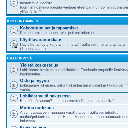
nostattavia ideoista.
foormiin koskevia ideoida viedään eteenpäi munfoorminn.com ser
ylläpitäjille ^^
KOKOONTUMINEN
Kokoontumiset ja tapaamiset
Kokoontumisien suunnittelu- ja ilmoittelualue.
Löytötavaranurkkaus
Hävisikö tai löytyikö jotain miitistä? Täällä voi ilmoitella asiasta!
(Tulossa vasta)
DRAGONPESÄ
Yleistä keskustelua
Lohikäärme keskustelua lohikäärme Fandomin ympärille keräytyv
keskustelua.
Osto ja myynti
Lohikäärme aiheisien, sekä kaikenlaisten muidenkin tavaroiden m
vaihto.
Lohikäärmeitä hakusessa
Etsimässä seuraa?.. tai muutenvain Dragon lähialueelta?
Murina nurkkaus
Aivan vapaaseen murinaan varattu alue. Täällä voi tutustua
muihin/pelata/testata jne. Huom! Viestit poistetaan automaattises
kuluessa.
Kuva galleria