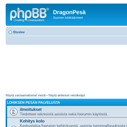
DragonPesä
Suomen lohikäärmeet
Etusivu
Näytä vastaamattomat viestit
•
Näytä aktiiviset viestiketjut
LOHIKSEN PESÄN PALVELUSTA
ilmoitukset
Tiedotteet teknisistä asioista sekä foorumin käytöstä.
Kehitys kolo
Keskustelua foorumin kehityksestä, uusista toiminnallisuuksista