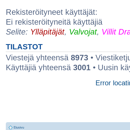
Rekisteröityneet käyttäjät:
Ei rekisteröityneitä käyttäjiä
Selite:
Ylläpitäjät
,
Valvojat
,
Villit D
TILASTOT
Viestejä yhteensä
8973
• Viestiket
Käyttäjiä yhteensä
3001
• Uusin kä
Error locati
Etusivu