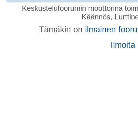
Keskustelufoorumin moottorina toim
Käännös, Lurttin
Tämäkin on
ilmainen foor
Ilmoita