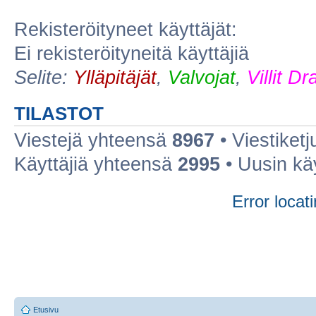
Rekisteröityneet käyttäjät:
Ei rekisteröityneitä käyttäjiä
Selite:
Ylläpitäjät
,
Valvojat
,
Villit D
TILASTOT
Viestejä yhteensä
8967
• Viestiket
Käyttäjiä yhteensä
2995
• Uusin kä
Error locati
Etusivu