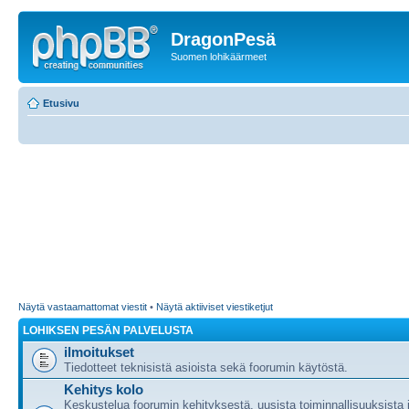
DragonPesä
Suomen lohikäärmeet
Etusivu
Näytä vastaamattomat viestit
•
Näytä aktiiviset viestiketjut
LOHIKSEN PESÄN PALVELUSTA
ilmoitukset
Tiedotteet teknisistä asioista sekä foorumin käytöstä.
Kehitys kolo
Keskustelua foorumin kehityksestä, uusista toiminnallisuuksista