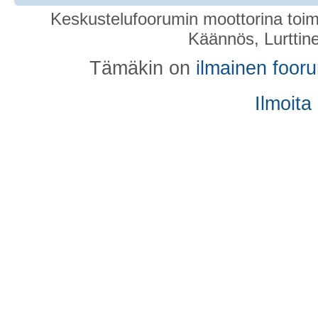
Keskustelufoorumin moottorina toim
Käännös, Lurttin
Tämäkin on
ilmainen foor
Ilmoita