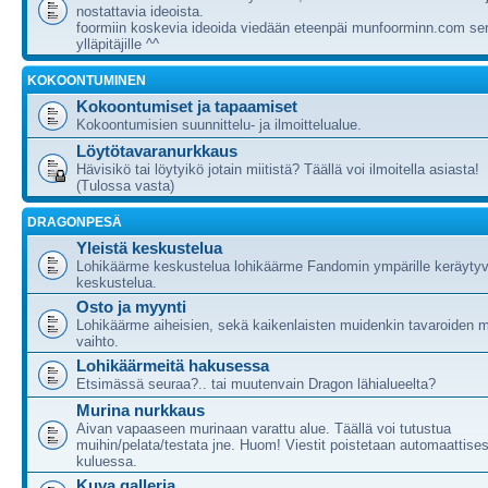
nostattavia ideoista.
foormiin koskevia ideoida viedään eteenpäi munfoorminn.com ser
ylläpitäjille ^^
KOKOONTUMINEN
Kokoontumiset ja tapaamiset
Kokoontumisien suunnittelu- ja ilmoittelualue.
Löytötavaranurkkaus
Hävisikö tai löytyikö jotain miitistä? Täällä voi ilmoitella asiasta!
(Tulossa vasta)
DRAGONPESÄ
Yleistä keskustelua
Lohikäärme keskustelua lohikäärme Fandomin ympärille keräytyv
keskustelua.
Osto ja myynti
Lohikäärme aiheisien, sekä kaikenlaisten muidenkin tavaroiden m
vaihto.
Lohikäärmeitä hakusessa
Etsimässä seuraa?.. tai muutenvain Dragon lähialueelta?
Murina nurkkaus
Aivan vapaaseen murinaan varattu alue. Täällä voi tutustua
muihin/pelata/testata jne. Huom! Viestit poistetaan automaattises
kuluessa.
Kuva galleria