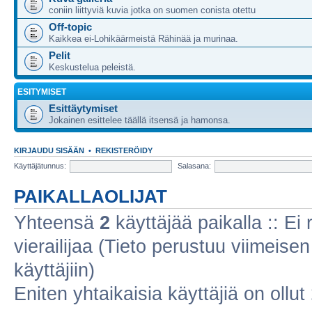
coniin liittyviä kuvia jotka on suomen conista otettu
Off-topic
Kaikkea ei-Lohikäärmeistä Rähinää ja murinaa.
Pelit
Keskustelua peleistä.
ESITYMISET
Esittäytymiset
Jokainen esittelee täällä itsensä ja hamonsa.
KIRJAUDU SISÄÄN
•
REKISTERÖIDY
Käyttäjätunnus:
Salasana:
PAIKALLAOLIJAT
Yhteensä
2
käyttäjää paikalla :: Ei r
vierailijaa (Tieto perustuu viimeisen 
käyttäjiin)
Eniten yhtaikaisia käyttäjiä on ollut