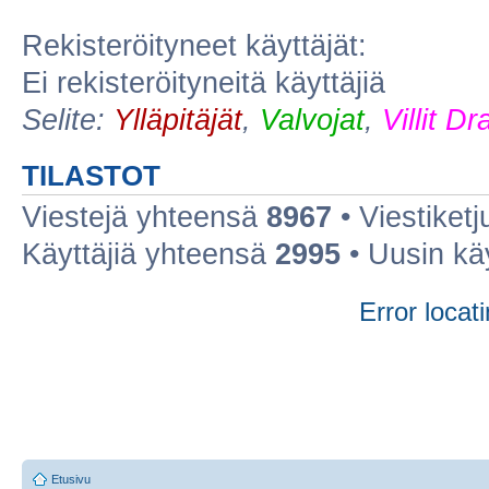
Rekisteröityneet käyttäjät:
Ei rekisteröityneitä käyttäjiä
Selite:
Ylläpitäjät
,
Valvojat
,
Villit D
TILASTOT
Viestejä yhteensä
8967
• Viestiket
Käyttäjiä yhteensä
2995
• Uusin kä
Error locati
Etusivu