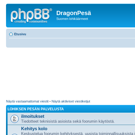
DragonPesä
Suomen lohikäärmeet
Etusivu
Näytä vastaamattomat viestit
•
Näytä aktiiviset viestiketjut
LOHIKSEN PESÄN PALVELUSTA
ilmoitukset
Tiedotteet teknisistä asioista sekä foorumin käytöstä.
Kehitys kolo
Keskustelua foorumin kehityksestä, uusista toiminnallisuuksista