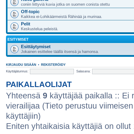
coniin liittyviä kuvia jotka on suomen conista otettu
Off-topic
Kaikkea ei-Lohikäärmeistä Rähinää ja murinaa.
Pelit
Keskustelua peleistä.
ESITYMISET
Esittäytymiset
Jokainen esittelee täällä itsensä ja hamonsa.
KIRJAUDU SISÄÄN
•
REKISTERÖIDY
Käyttäjätunnus:
Salasana:
PAIKALLAOLIJAT
Yhteensä
9
käyttäjää paikalla :: Ei r
vierailijaa (Tieto perustuu viimeisen 
käyttäjiin)
Eniten yhtaikaisia käyttäjiä on ollut