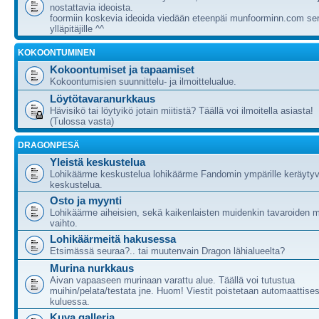
nostattavia ideoista.
foormiin koskevia ideoida viedään eteenpäi munfoorminn.com ser
ylläpitäjille ^^
KOKOONTUMINEN
Kokoontumiset ja tapaamiset
Kokoontumisien suunnittelu- ja ilmoittelualue.
Löytötavaranurkkaus
Hävisikö tai löytyikö jotain miitistä? Täällä voi ilmoitella asiasta!
(Tulossa vasta)
DRAGONPESÄ
Yleistä keskustelua
Lohikäärme keskustelua lohikäärme Fandomin ympärille keräytyv
keskustelua.
Osto ja myynti
Lohikäärme aiheisien, sekä kaikenlaisten muidenkin tavaroiden m
vaihto.
Lohikäärmeitä hakusessa
Etsimässä seuraa?.. tai muutenvain Dragon lähialueelta?
Murina nurkkaus
Aivan vapaaseen murinaan varattu alue. Täällä voi tutustua
muihin/pelata/testata jne. Huom! Viestit poistetaan automaattises
kuluessa.
Kuva galleria