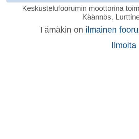
Keskustelufoorumin moottorina toim
Käännös, Lurttin
Tämäkin on
ilmainen foor
Ilmoita