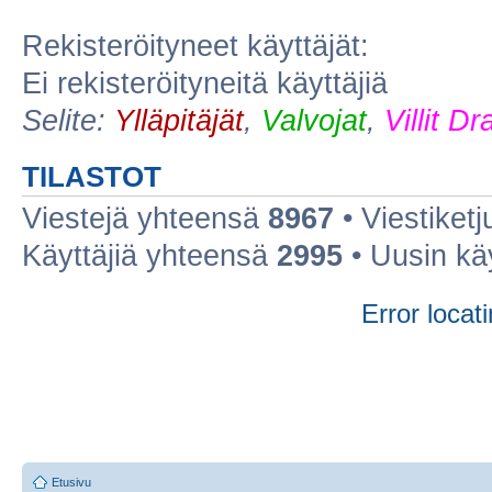
Rekisteröityneet käyttäjät:
Ei rekisteröityneitä käyttäjiä
Selite:
Ylläpitäjät
,
Valvojat
,
Villit D
TILASTOT
Viestejä yhteensä
8967
• Viestiket
Käyttäjiä yhteensä
2995
• Uusin kä
Error locati
Etusivu