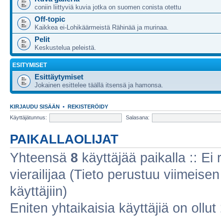
coniin liittyviä kuvia jotka on suomen conista otettu
Off-topic
Kaikkea ei-Lohikäärmeistä Rähinää ja murinaa.
Pelit
Keskustelua peleistä.
ESITYMISET
Esittäytymiset
Jokainen esittelee täällä itsensä ja hamonsa.
KIRJAUDU SISÄÄN
•
REKISTERÖIDY
Käyttäjätunnus:
Salasana:
PAIKALLAOLIJAT
Yhteensä
8
käyttäjää paikalla :: Ei r
vierailijaa (Tieto perustuu viimeisen 
käyttäjiin)
Eniten yhtaikaisia käyttäjiä on ollut