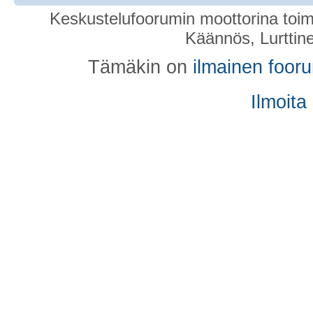
Keskustelufoorumin moottorina toim
Käännös, Lurttin
Tämäkin on
ilmainen foor
Ilmoita