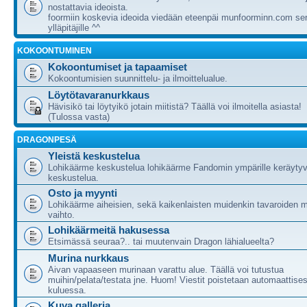
nostattavia ideoista.
foormiin koskevia ideoida viedään eteenpäi munfoorminn.com ser
ylläpitäjille ^^
KOKOONTUMINEN
Kokoontumiset ja tapaamiset
Kokoontumisien suunnittelu- ja ilmoittelualue.
Löytötavaranurkkaus
Hävisikö tai löytyikö jotain miitistä? Täällä voi ilmoitella asiasta!
(Tulossa vasta)
DRAGONPESÄ
Yleistä keskustelua
Lohikäärme keskustelua lohikäärme Fandomin ympärille keräytyv
keskustelua.
Osto ja myynti
Lohikäärme aiheisien, sekä kaikenlaisten muidenkin tavaroiden m
vaihto.
Lohikäärmeitä hakusessa
Etsimässä seuraa?.. tai muutenvain Dragon lähialueelta?
Murina nurkkaus
Aivan vapaaseen murinaan varattu alue. Täällä voi tutustua
muihin/pelata/testata jne. Huom! Viestit poistetaan automaattises
kuluessa.
Kuva galleria