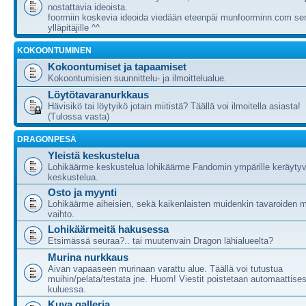
nostattavia ideoista.
foormiin koskevia ideoida viedään eteenpäi munfoorminn.com ser
ylläpitäjille ^^
KOKOONTUMINEN
Kokoontumiset ja tapaamiset
Kokoontumisien suunnittelu- ja ilmoittelualue.
Löytötavaranurkkaus
Hävisikö tai löytyikö jotain miitistä? Täällä voi ilmoitella asiasta!
(Tulossa vasta)
DRAGONPESÄ
Yleistä keskustelua
Lohikäärme keskustelua lohikäärme Fandomin ympärille keräytyv
keskustelua.
Osto ja myynti
Lohikäärme aiheisien, sekä kaikenlaisten muidenkin tavaroiden m
vaihto.
Lohikäärmeitä hakusessa
Etsimässä seuraa?.. tai muutenvain Dragon lähialueelta?
Murina nurkkaus
Aivan vapaaseen murinaan varattu alue. Täällä voi tutustua
muihin/pelata/testata jne. Huom! Viestit poistetaan automaattises
kuluessa.
Kuva galleria