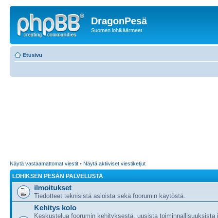
DragonPesä
Suomen lohikäärmeet
Etusivu
Näytä vastaamattomat viestit
•
Näytä aktiiviset viestiketjut
LOHIKSEN PESÄN PALVELUSTA
ilmoitukset
Tiedotteet teknisistä asioista sekä foorumin käytöstä.
Kehitys kolo
Keskustelua foorumin kehityksestä, uusista toiminnallisuuksista