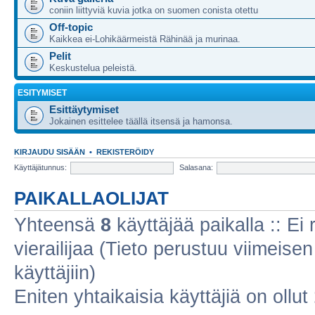
coniin liittyviä kuvia jotka on suomen conista otettu
Off-topic
Kaikkea ei-Lohikäärmeistä Rähinää ja murinaa.
Pelit
Keskustelua peleistä.
ESITYMISET
Esittäytymiset
Jokainen esittelee täällä itsensä ja hamonsa.
KIRJAUDU SISÄÄN
•
REKISTERÖIDY
Käyttäjätunnus:
Salasana:
PAIKALLAOLIJAT
Yhteensä
8
käyttäjää paikalla :: Ei r
vierailijaa (Tieto perustuu viimeisen 
käyttäjiin)
Eniten yhtaikaisia käyttäjiä on ollut