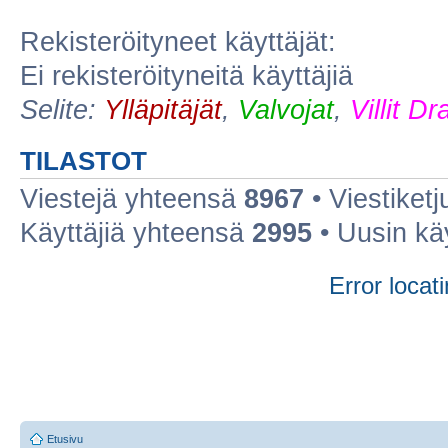
Rekisteröityneet käyttäjät:
Ei rekisteröityneitä käyttäjiä
Selite:
Ylläpitäjät
,
Valvojat
,
Villit D
TILASTOT
Viestejä yhteensä
8967
• Viestiket
Käyttäjiä yhteensä
2995
• Uusin kä
Error locati
Etusivu