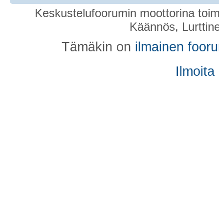
Keskustelufoorumin moottorina toim
Käännös, Lurttin
Tämäkin on
ilmainen foor
Ilmoita