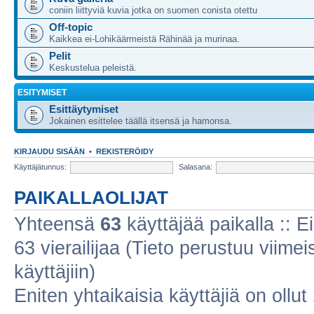
coniin liittyviä kuvia jotka on suomen conista otettu
Off-topic
Kaikkea ei-Lohikäärmeistä Rähinää ja murinaa.
Pelit
Keskustelua peleistä.
ESITYMISET
Esittäytymiset
Jokainen esittelee täällä itsensä ja hamonsa.
KIRJAUDU SISÄÄN
•
REKISTERÖIDY
Käyttäjätunnus:
Salasana:
PAIKALLAOLIJAT
Yhteensä
63
käyttäjää paikalla :: Ei
63 vierailijaa (Tieto perustuu viimeis
käyttäjiin)
Eniten yhtaikaisia käyttäjiä on ollut