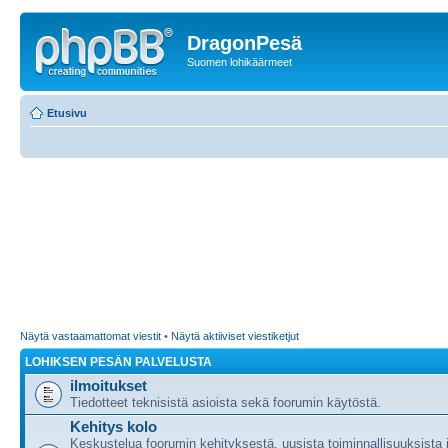
DragonPesä
Suomen lohikäärmeet
Etusivu
Näytä vastaamattomat viestit
•
Näytä aktiiviset viestiketjut
LOHIKSEN PESÄN PALVELUSTA
ilmoitukset
Tiedotteet teknisistä asioista sekä foorumin käytöstä.
Kehitys kolo
Keskustelua foorumin kehityksestä, uusista toiminnallisuuksista