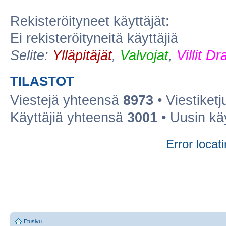
Rekisteröityneet käyttäjät:
Ei rekisteröityneitä käyttäjiä
Selite:
Ylläpitäjät
,
Valvojat
,
Villit D
TILASTOT
Viestejä yhteensä
8973
• Viestiket
Käyttäjiä yhteensä
3001
• Uusin kä
Error locati
Etusivu