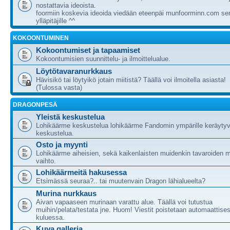
nostattavia ideoista.
foormiin koskevia ideoida viedään eteenpäi munfoorminn.com ser
ylläpitäjille ^^
KOKOONTUMINEN
Kokoontumiset ja tapaamiset
Kokoontumisien suunnittelu- ja ilmoittelualue.
Löytötavaranurkkaus
Hävisikö tai löytyikö jotain miitistä? Täällä voi ilmoitella asiasta!
(Tulossa vasta)
DRAGONPESÄ
Yleistä keskustelua
Lohikäärme keskustelua lohikäärme Fandomin ympärille keräytyv
keskustelua.
Osto ja myynti
Lohikäärme aiheisien, sekä kaikenlaisten muidenkin tavaroiden m
vaihto.
Lohikäärmeitä hakusessa
Etsimässä seuraa?.. tai muutenvain Dragon lähialueelta?
Murina nurkkaus
Aivan vapaaseen murinaan varattu alue. Täällä voi tutustua
muihin/pelata/testata jne. Huom! Viestit poistetaan automaattises
kuluessa.
Kuva galleria