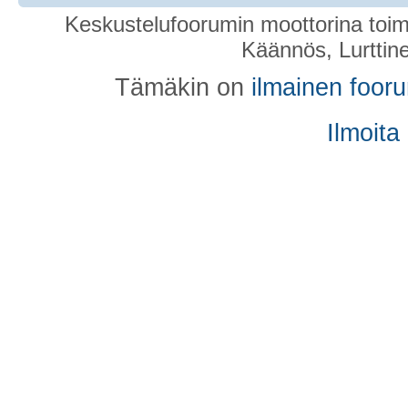
Keskustelufoorumin moottorina toim
Käännös, Lurttin
Tämäkin on
ilmainen foor
Ilmoita