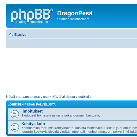
DragonPesä
Suomen lohikäärmeet
Etusivu
Näytä vastaamattomat viestit
•
Näytä aktiiviset viestiketjut
LOHIKSEN PESÄN PALVELUSTA
ilmoitukset
Tiedotteet teknisistä asioista sekä foorumin käytöstä.
Kehitys kolo
Keskustelua foorumin kehityksestä, uusista toiminnallisuuksista ja suomua nost
foormiin koskevia ideoida viedään eteenpäi munfoorminn.com serverin ylläpitäji