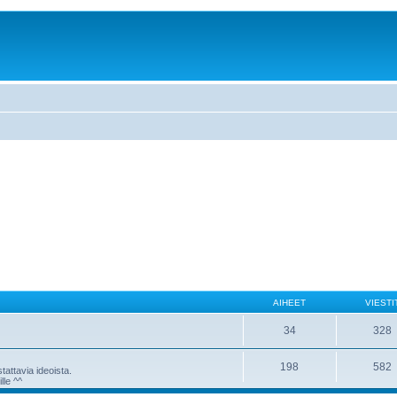
AIHEET
VIESTI
34
328
198
582
attavia ideoista.
lle ^^