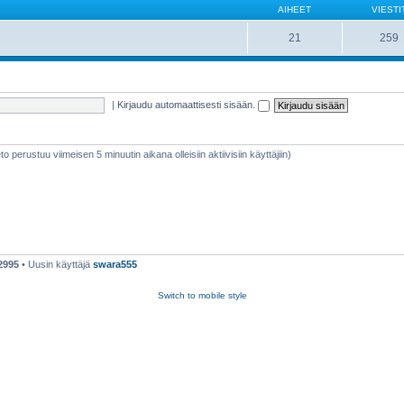
AIHEET
VIESTI
21
259
|
Kirjaudu automaattisesti sisään.
ieto perustuu viimeisen 5 minuutin aikana olleisiin aktiivisiin käyttäjiin)
2995
• Uusin käyttäjä
swara555
Switch to mobile style