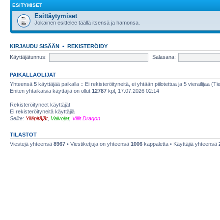
ESITYMISET
Esittäytymiset
Jokainen esittelee täällä itsensä ja hamonsa.
KIRJAUDU SISÄÄN
•
REKISTERÖIDY
Käyttäjätunnus:
Salasana:
PAIKALLAOLIJAT
Yhteensä
5
käyttäjää paikalla :: Ei rekisteröityneitä, ei yhtään piilotettua ja 5 vierailijaa (T
Eniten yhtaikaisia käyttäjiä on ollut
12787
kpl, 17.07.2026 02:14
Rekisteröityneet käyttäjät:
Ei rekisteröityneitä käyttäjiä
Selite:
Ylläpitäjät
,
Valvojat
,
Villit Dragon
TILASTOT
Viestejä yhteensä
8967
• Viestiketjuja on yhteensä
1006
kappaletta • Käyttäjiä yhteensä