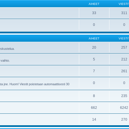
AIHEET
VIESTI
33
311
0
0
AIHEET
VIESTI
20
257
skustelua.
5
212
 vaihto.
7
261
0
0
ta jne. Huom! Viestit poistetaan automaattisesti 30
8
235
662
6242
14
270