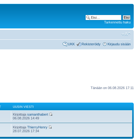
Tarkennettu haku
UKK
Rekisteröidy
Kirjaudu sisään
Tänään on 06.08.2026 17:11
T
UUSIN VIESTI
Kirjoittaja
samanthabert
06.08.2026 14:49
Kirjoittaja
ThierryHenry
28.07.2026 17:34