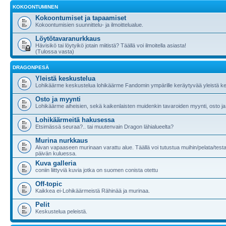
KOKOONTUMINEN
Kokoontumiset ja tapaamiset
Kokoontumisien suunnittelu- ja ilmoittelualue.
Löytötavaranurkkaus
Hävisikö tai löytyikö jotain miitistä? Täällä voi ilmoitella asiasta!
(Tulossa vasta)
DRAGONPESÄ
Yleistä keskustelua
Lohikäärme keskustelua lohikäärme Fandomin ympärille keräytyvää yleistä ke
Osto ja myynti
Lohikäärme aiheisien, sekä kaikenlaisten muidenkin tavaroiden myynti, osto ja
Lohikäärmeitä hakusessa
Etsimässä seuraa?.. tai muutenvain Dragon lähialueelta?
Murina nurkkaus
Aivan vapaaseen murinaan varattu alue. Täällä voi tutustua muihin/pelata/testa
päivän kuluessa.
Kuva galleria
coniin liittyviä kuvia jotka on suomen conista otettu
Off-topic
Kaikkea ei-Lohikäärmeistä Rähinää ja murinaa.
Pelit
Keskustelua peleistä.