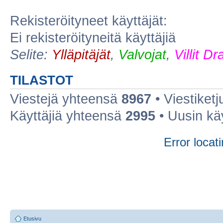
Rekisteröityneet käyttäjät:
Ei rekisteröityneitä käyttäjiä
Selite:
Ylläpitäjät
,
Valvojat
,
Villit D
TILASTOT
Viestejä yhteensä
8967
• Viestiket
Käyttäjiä yhteensä
2995
• Uusin kä
Error locati
Etusivu