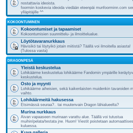
nostattavia ideoista.
foormiin koskevia ideoida viedään eteenpäi munfoorminn.com ser
ylläpitäjille ^^
KOKOONTUMINEN
Kokoontumiset ja tapaamiset
Kokoontumisien suunnittelu- ja ilmoittelualue.
Löytötavaranurkkaus
Hävisikö tai löytyikö jotain miitistä? Täällä voi ilmoitella asiasta!
(Tulossa vasta)
DRAGONPESÄ
Yleistä keskustelua
Lohikäärme keskustelua lohikäärme Fandomin ympärille keräytyv
keskustelua.
Osto ja myynti
Lohikäärme aiheisien, sekä kaikenlaisten muidenkin tavaroiden m
vaihto.
Lohikäärmeitä hakusessa
Etsimässä seuraa?.. tai muutenvain Dragon lähialueelta?
Murina nurkkaus
Aivan vapaaseen murinaan varattu alue. Täällä voi tutustua
muihin/pelata/testata jne. Huom! Viestit poistetaan automaattises
kuluessa.
Kuva galleria