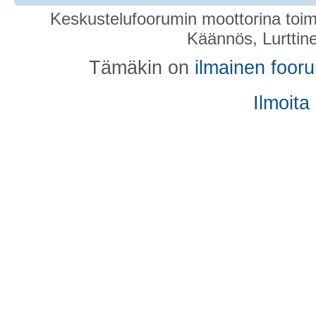
Keskustelufoorumin moottorina toim
Käännös, Lurttin
Tämäkin on
ilmainen foor
Ilmoita