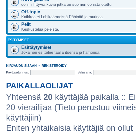
coniin liittyviä kuvia jotka on suomen conista otettu
Off-topic
Kaikkea ei-Lohikäärmeistä Rähinää ja murinaa.
Pelit
Keskustelua peleistä.
ESITYMISET
Esittäytymiset
Jokainen esittelee täällä itsensä ja hamonsa.
KIRJAUDU SISÄÄN
•
REKISTERÖIDY
Käyttäjätunnus:
Salasana:
PAIKALLAOLIJAT
Yhteensä
20
käyttäjää paikalla :: Ei
20 vierailijaa (Tieto perustuu viimeis
käyttäjiin)
Eniten yhtaikaisia käyttäjiä on ollut