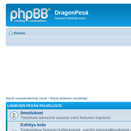
DragonPesä
Suomen lohikäärmeet
Etusivu
Näytä vastaamattomat viestit
•
Näytä aktiiviset viestiketjut
LOHIKSEN PESÄN PALVELUSTA
ilmoitukset
Tiedotteet teknisistä asioista sekä foorumin käytöstä.
Kehitys kolo
Keskustelua foorumin kehityksestä, uusista toiminnallisuuksista