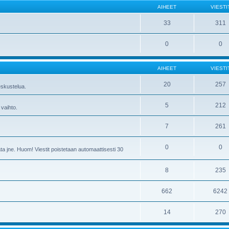
AIHEET
VIESTI
33
311
0
0
AIHEET
VIESTI
20
257
skustelua.
5
212
 vaihto.
7
261
0
0
ta jne. Huom! Viestit poistetaan automaattisesti 30
8
235
662
6242
14
270