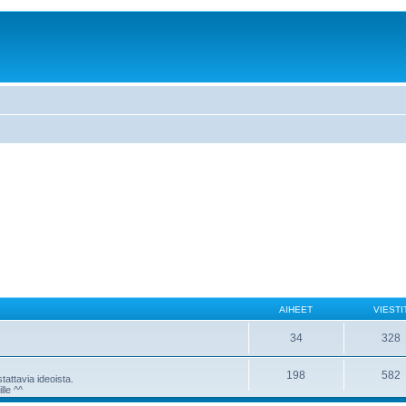
AIHEET
VIESTI
34
328
198
582
attavia ideoista.
lle ^^