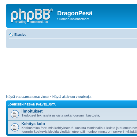
DragonPesä
Suomen lohikäärmeet
Etusivu
Näytä vastaamattomat viestit
•
Näytä aktiiviset viestiketjut
LOHIKSEN PESÄN PALVELUSTA
ilmoitukset
Tiedotteet teknisistä asioista sekä foorumin käytöstä.
Kehitys kolo
Keskustelua foorumin kehityksestä, uusista toiminnallisuuksista ja suomua nost
foormiin koskevia ideoida viedään eteenpäi munfoorminn.com serverin ylläpitäji