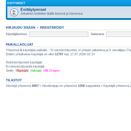
ESITYMISET
Esittäytymiset
Jokainen esittelee täällä itsensä ja hamonsa.
KIRJAUDU SISÄÄN
•
REKISTERÖIDY
Käyttäjätunnus:
Salasana:
PAIKALLAOLIJAT
Yhteensä
6
käyttäjää paikalla :: Ei rekisteröityneitä, ei yhtään piilotettua ja 6 vierailijaa (T
Eniten yhtaikaisia käyttäjiä on ollut
12787
kpl, 17.07.2026 02:14
Rekisteröityneet käyttäjät:
Ei rekisteröityneitä käyttäjiä
Selite:
Ylläpitäjät
,
Valvojat
,
Villit Dragon
TILASTOT
Viestejä yhteensä
8967
• Viestiketjuja on yhteensä
1006
kappaletta • Käyttäjiä yhteensä