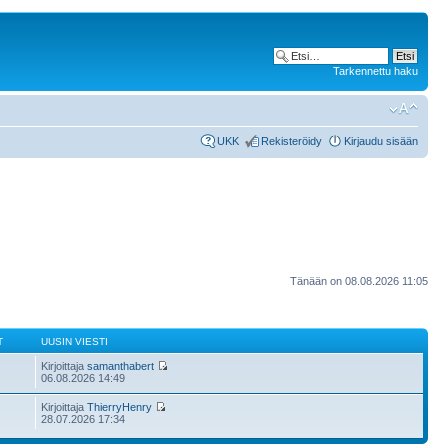
Tarkennettu haku
UKK
Rekisteröidy
Kirjaudu sisään
Tänään on 08.08.2026 11:05
T
UUSIN VIESTI
Kirjoittaja
samanthabert
06.08.2026 14:49
Kirjoittaja
ThierryHenry
28.07.2026 17:34