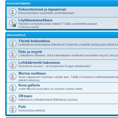
KOKOONTUMINEN
Kokoontumiset ja tapaamiset
Kokoontumisien suunnittelu- ja ilmoittelualue.
Löytötavaranurkkaus
Hävisikö tai löytyikö jotain miitistä? Täällä voi ilmoitella asiasta!
(Tulossa vasta)
DRAGONPESÄ
Yleistä keskustelua
Lohikäärme keskustelua lohikäärme Fandomin ympärille keräytyvää yleistä ke
Osto ja myynti
Lohikäärme aiheisien, sekä kaikenlaisten muidenkin tavaroiden myynti, osto ja
Lohikäärmeitä hakusessa
Etsimässä seuraa?.. tai muutenvain Dragon lähialueelta?
Murina nurkkaus
Aivan vapaaseen murinaan varattu alue. Täällä voi tutustua muihin/pelata/testa
päivän kuluessa.
Kuva galleria
coniin liittyviä kuvia jotka on suomen conista otettu
Off-topic
Kaikkea ei-Lohikäärmeistä Rähinää ja murinaa.
Pelit
Keskustelua peleistä.