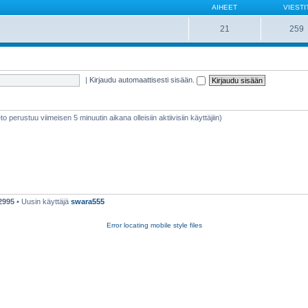
AIHEET
VIESTI
21
259
|
Kirjaudu automaattisesti sisään.
ieto perustuu viimeisen 5 minuutin aikana olleisiin aktiivisiin käyttäjiin)
2995
• Uusin käyttäjä
swara555
Error locating mobile style files