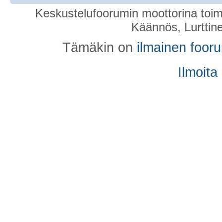
Keskustelufoorumin moottorina toim
Käännös, Lurttin
Tämäkin on
ilmainen foor
Ilmoita