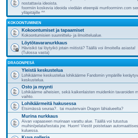
nostattavia ideoista.
foormiin koskevia ideoida viedään eteenpäi munfoorminn.com ser
ylläpitäjille ^^
KOKOONTUMINEN
Kokoontumiset ja tapaamiset
Kokoontumisien suunnittelu- ja ilmoittelualue.
Löytötavaranurkkaus
Hävisikö tai löytyikö jotain miitistä? Täällä voi ilmoitella asiasta!
(Tulossa vasta)
DRAGONPESÄ
Yleistä keskustelua
Lohikäärme keskustelua lohikäärme Fandomin ympärille keräytyv
keskustelua.
Osto ja myynti
Lohikäärme aiheisien, sekä kaikenlaisten muidenkin tavaroiden m
vaihto.
Lohikäärmeitä hakusessa
Etsimässä seuraa?.. tai muutenvain Dragon lähialueelta?
Murina nurkkaus
Aivan vapaaseen murinaan varattu alue. Täällä voi tutustua
muihin/pelata/testata jne. Huom! Viestit poistetaan automaattises
kuluessa.
Kuva galleria