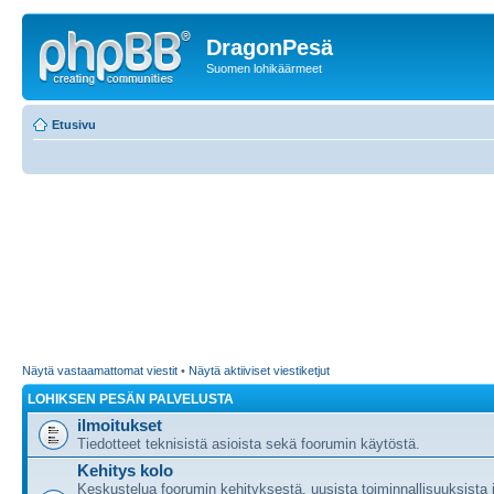
DragonPesä
Suomen lohikäärmeet
Etusivu
Näytä vastaamattomat viestit
•
Näytä aktiiviset viestiketjut
LOHIKSEN PESÄN PALVELUSTA
ilmoitukset
Tiedotteet teknisistä asioista sekä foorumin käytöstä.
Kehitys kolo
Keskustelua foorumin kehityksestä, uusista toiminnallisuuksista