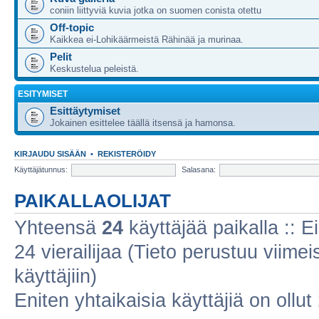
coniin liittyviä kuvia jotka on suomen conista otettu
Off-topic
Kaikkea ei-Lohikäärmeistä Rähinää ja murinaa.
Pelit
Keskustelua peleistä.
ESITYMISET
Esittäytymiset
Jokainen esittelee täällä itsensä ja hamonsa.
KIRJAUDU SISÄÄN
•
REKISTERÖIDY
Käyttäjätunnus:
Salasana:
PAIKALLAOLIJAT
Yhteensä
24
käyttäjää paikalla :: Ei
24 vierailijaa (Tieto perustuu viimeis
käyttäjiin)
Eniten yhtaikaisia käyttäjiä on ollut