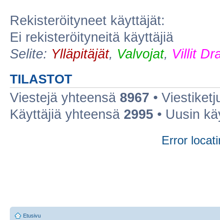
Rekisteröityneet käyttäjät:
Ei rekisteröityneitä käyttäjiä
Selite:
Ylläpitäjät
,
Valvojat
,
Villit D
TILASTOT
Viestejä yhteensä
8967
• Viestiket
Käyttäjiä yhteensä
2995
• Uusin kä
Error locati
Etusivu