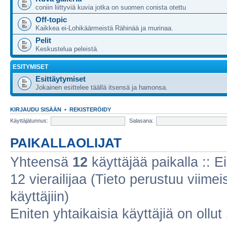
coniin liittyviä kuvia jotka on suomen conista otettu
Off-topic
Kaikkea ei-Lohikäärmeistä Rähinää ja murinaa.
Pelit
Keskustelua peleistä.
ESITYMISET
Esittäytymiset
Jokainen esittelee täällä itsensä ja hamonsa.
KIRJAUDU SISÄÄN
•
REKISTERÖIDY
Käyttäjätunnus:
Salasana:
PAIKALLAOLIJAT
Yhteensä
12
käyttäjää paikalla :: Ei
12 vierailijaa (Tieto perustuu viimeis
käyttäjiin)
Eniten yhtaikaisia käyttäjiä on ollut