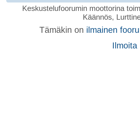
Keskustelufoorumin moottorina toim
Käännös, Lurttin
Tämäkin on
ilmainen foor
Ilmoita