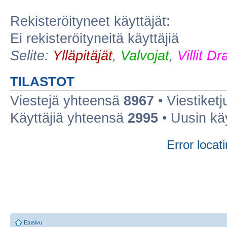
Rekisteröityneet käyttäjät:
Ei rekisteröityneitä käyttäjiä
Selite:
Ylläpitäjät
,
Valvojat
,
Villit D
TILASTOT
Viestejä yhteensä
8967
• Viestiket
Käyttäjiä yhteensä
2995
• Uusin kä
Error locati
Etusivu