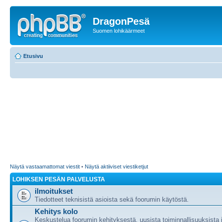
DragonPesä
Suomen lohikäärmeet
Etusivu
Näytä vastaamattomat viestit
•
Näytä aktiiviset viestiketjut
LOHIKSEN PESÄN PALVELUSTA
ilmoitukset
Tiedotteet teknisistä asioista sekä foorumin käytöstä.
Kehitys kolo
Keskustelua foorumin kehityksestä, uusista toiminnallisuuksista