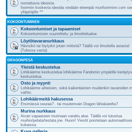
nostattavia ideoista.
foormiin koskevia ideoida viedään eteenpäi munfoorminn.com ser
ylläpitäjille ^^
KOKOONTUMINEN
Kokoontumiset ja tapaamiset
Kokoontumisien suunnittelu- ja ilmoittelualue.
Löytötavaranurkkaus
Hävisikö tai löytyikö jotain miitistä? Täällä voi ilmoitella asiasta!
(Tulossa vasta)
DRAGONPESÄ
Yleistä keskustelua
Lohikäärme keskustelua lohikäärme Fandomin ympärille keräytyv
keskustelua.
Osto ja myynti
Lohikäärme aiheisien, sekä kaikenlaisten muidenkin tavaroiden m
vaihto.
Lohikäärmeitä hakusessa
Etsimässä seuraa?.. tai muutenvain Dragon lähialueelta?
Murina nurkkaus
Aivan vapaaseen murinaan varattu alue. Täällä voi tutustua
muihin/pelata/testata jne. Huom! Viestit poistetaan automaattises
kuluessa.
Kuva galleria