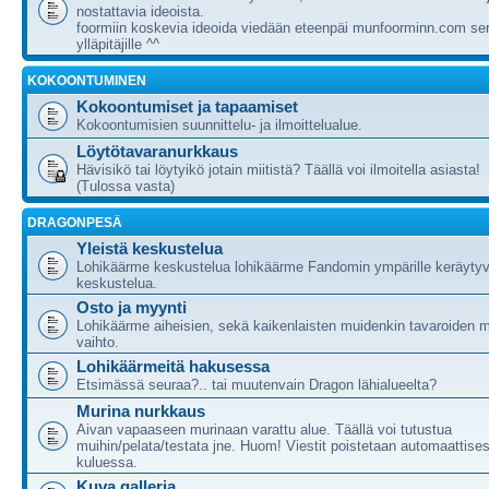
nostattavia ideoista.
foormiin koskevia ideoida viedään eteenpäi munfoorminn.com ser
ylläpitäjille ^^
KOKOONTUMINEN
Kokoontumiset ja tapaamiset
Kokoontumisien suunnittelu- ja ilmoittelualue.
Löytötavaranurkkaus
Hävisikö tai löytyikö jotain miitistä? Täällä voi ilmoitella asiasta!
(Tulossa vasta)
DRAGONPESÄ
Yleistä keskustelua
Lohikäärme keskustelua lohikäärme Fandomin ympärille keräytyv
keskustelua.
Osto ja myynti
Lohikäärme aiheisien, sekä kaikenlaisten muidenkin tavaroiden m
vaihto.
Lohikäärmeitä hakusessa
Etsimässä seuraa?.. tai muutenvain Dragon lähialueelta?
Murina nurkkaus
Aivan vapaaseen murinaan varattu alue. Täällä voi tutustua
muihin/pelata/testata jne. Huom! Viestit poistetaan automaattises
kuluessa.
Kuva galleria