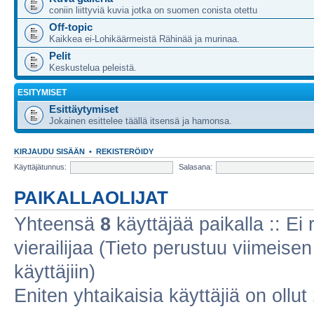
coniin liittyviä kuvia jotka on suomen conista otettu
Off-topic
Kaikkea ei-Lohikäärmeistä Rähinää ja murinaa.
Pelit
Keskustelua peleistä.
ESITYMISET
Esittäytymiset
Jokainen esittelee täällä itsensä ja hamonsa.
KIRJAUDU SISÄÄN
•
REKISTERÖIDY
Käyttäjätunnus:
Salasana:
PAIKALLAOLIJAT
Yhteensä
8
käyttäjää paikalla :: Ei r
vierailijaa (Tieto perustuu viimeisen 
käyttäjiin)
Eniten yhtaikaisia käyttäjiä on ollut