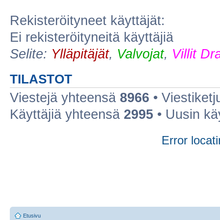
Rekisteröityneet käyttäjät:
Ei rekisteröityneitä käyttäjiä
Selite:
Ylläpitäjät
,
Valvojat
,
Villit D
TILASTOT
Viestejä yhteensä
8966
• Viestiket
Käyttäjiä yhteensä
2995
• Uusin kä
Error locati
Etusivu