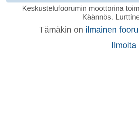
Keskustelufoorumin moottorina toim
Käännös, Lurttin
Tämäkin on
ilmainen foor
Ilmoita