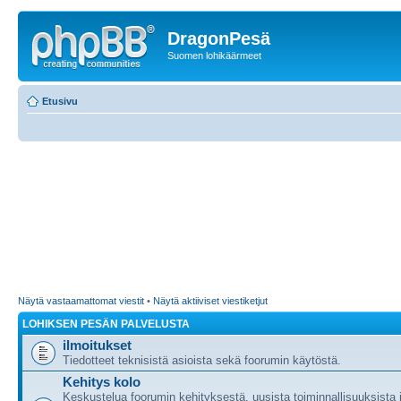
DragonPesä
Suomen lohikäärmeet
Etusivu
Näytä vastaamattomat viestit
•
Näytä aktiiviset viestiketjut
LOHIKSEN PESÄN PALVELUSTA
ilmoitukset
Tiedotteet teknisistä asioista sekä foorumin käytöstä.
Kehitys kolo
Keskustelua foorumin kehityksestä, uusista toiminnallisuuksista