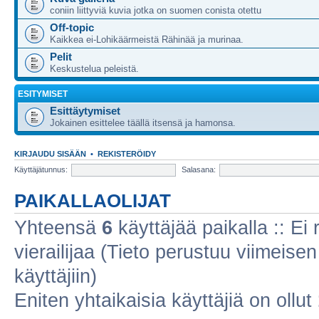
coniin liittyviä kuvia jotka on suomen conista otettu
Off-topic
Kaikkea ei-Lohikäärmeistä Rähinää ja murinaa.
Pelit
Keskustelua peleistä.
ESITYMISET
Esittäytymiset
Jokainen esittelee täällä itsensä ja hamonsa.
KIRJAUDU SISÄÄN
•
REKISTERÖIDY
Käyttäjätunnus:
Salasana:
PAIKALLAOLIJAT
Yhteensä
6
käyttäjää paikalla :: Ei r
vierailijaa (Tieto perustuu viimeisen 
käyttäjiin)
Eniten yhtaikaisia käyttäjiä on ollut