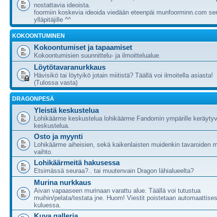
nostattavia ideoista.
foormiin koskevia ideoida viedään eteenpäi munfoorminn.com ser
ylläpitäjille ^^
KOKOONTUMINEN
Kokoontumiset ja tapaamiset
Kokoontumisien suunnittelu- ja ilmoittelualue.
Löytötavaranurkkaus
Hävisikö tai löytyikö jotain miitistä? Täällä voi ilmoitella asiasta!
(Tulossa vasta)
DRAGONPESÄ
Yleistä keskustelua
Lohikäärme keskustelua lohikäärme Fandomin ympärille keräytyv
keskustelua.
Osto ja myynti
Lohikäärme aiheisien, sekä kaikenlaisten muidenkin tavaroiden m
vaihto.
Lohikäärmeitä hakusessa
Etsimässä seuraa?.. tai muutenvain Dragon lähialueelta?
Murina nurkkaus
Aivan vapaaseen murinaan varattu alue. Täällä voi tutustua
muihin/pelata/testata jne. Huom! Viestit poistetaan automaattises
kuluessa.
Kuva galleria