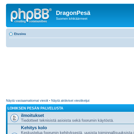
DragonPesä
Suomen lohikäärmeet
Etusivu
Näytä vastaamattomat viestit
•
Näytä aktiiviset viestiketjut
LOHIKSEN PESÄN PALVELUSTA
ilmoitukset
Tiedotteet teknisistä asioista sekä foorumin käytöstä.
Kehitys kolo
Keskustelua foorumin kehityksestä, uusista toiminnallisuuksista