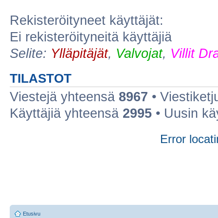
Rekisteröityneet käyttäjät:
Ei rekisteröityneitä käyttäjiä
Selite:
Ylläpitäjät
,
Valvojat
,
Villit D
TILASTOT
Viestejä yhteensä
8967
• Viestiket
Käyttäjiä yhteensä
2995
• Uusin kä
Error locati
Etusivu