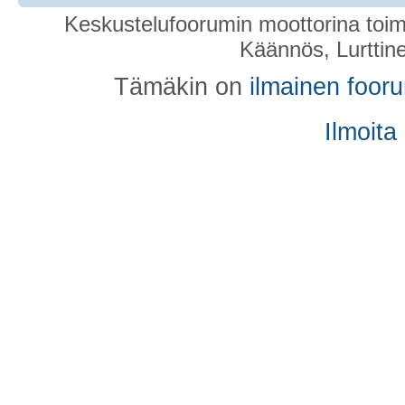
Keskustelufoorumin moottorina toim
Käännös, Lurttin
Tämäkin on
ilmainen foor
Ilmoita