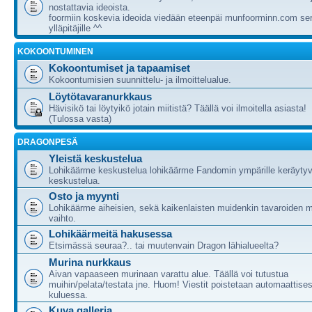
nostattavia ideoista.
foormiin koskevia ideoida viedään eteenpäi munfoorminn.com ser
ylläpitäjille ^^
KOKOONTUMINEN
Kokoontumiset ja tapaamiset
Kokoontumisien suunnittelu- ja ilmoittelualue.
Löytötavaranurkkaus
Hävisikö tai löytyikö jotain miitistä? Täällä voi ilmoitella asiasta!
(Tulossa vasta)
DRAGONPESÄ
Yleistä keskustelua
Lohikäärme keskustelua lohikäärme Fandomin ympärille keräytyv
keskustelua.
Osto ja myynti
Lohikäärme aiheisien, sekä kaikenlaisten muidenkin tavaroiden m
vaihto.
Lohikäärmeitä hakusessa
Etsimässä seuraa?.. tai muutenvain Dragon lähialueelta?
Murina nurkkaus
Aivan vapaaseen murinaan varattu alue. Täällä voi tutustua
muihin/pelata/testata jne. Huom! Viestit poistetaan automaattises
kuluessa.
Kuva galleria