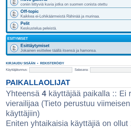
coniin liittyviä kuvia jotka on suomen conista otettu
Off-topic
Kaikkea ei-Lohikäärmeistä Rähinää ja murinaa.
Pelit
Keskustelua peleistä.
ESITYMISET
Esittäytymiset
Jokainen esittelee täällä itsensä ja hamonsa.
KIRJAUDU SISÄÄN
•
REKISTERÖIDY
Käyttäjätunnus:
Salasana:
PAIKALLAOLIJAT
Yhteensä
4
käyttäjää paikalla :: Ei r
vierailijaa (Tieto perustuu viimeisen 
käyttäjiin)
Eniten yhtaikaisia käyttäjiä on ollut