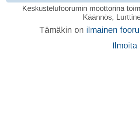
Keskustelufoorumin moottorina toim
Käännös, Lurttin
Tämäkin on
ilmainen foor
Ilmoita