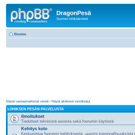
DragonPesä
Suomen lohikäärmeet
Etusivu
Näytä vastaamattomat viestit
•
Näytä aktiiviset viestiketjut
LOHIKSEN PESÄN PALVELUSTA
ilmoitukset
Tiedotteet teknisistä asioista sekä foorumin käytöstä.
Kehitys kolo
Keskustelua foorumin kehityksestä, uusista toiminnallisuuksista