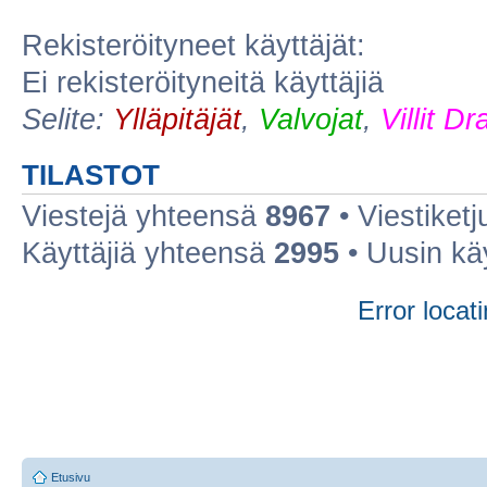
Rekisteröityneet käyttäjät:
Ei rekisteröityneitä käyttäjiä
Selite:
Ylläpitäjät
,
Valvojat
,
Villit D
TILASTOT
Viestejä yhteensä
8967
• Viestiket
Käyttäjiä yhteensä
2995
• Uusin kä
Error locati
Etusivu