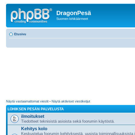
DragonPesä
Suomen lohikäärmeet
Etusivu
Näytä vastaamattomat viestit
•
Näytä aktiiviset viestiketjut
LOHIKSEN PESÄN PALVELUSTA
ilmoitukset
Tiedotteet teknisistä asioista sekä foorumin käytöstä.
Kehitys kolo
Keskustelua foorumin kehityksestä, uusista toiminnallisuuksista