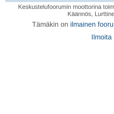
Keskustelufoorumin moottorina toim
Käännös, Lurttin
Tämäkin on
ilmainen foor
Ilmoita