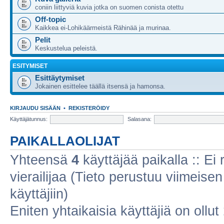
coniin liittyviä kuvia jotka on suomen conista otettu
Off-topic
Kaikkea ei-Lohikäärmeistä Rähinää ja murinaa.
Pelit
Keskustelua peleistä.
ESITYMISET
Esittäytymiset
Jokainen esittelee täällä itsensä ja hamonsa.
KIRJAUDU SISÄÄN
•
REKISTERÖIDY
Käyttäjätunnus:
Salasana:
PAIKALLAOLIJAT
Yhteensä
4
käyttäjää paikalla :: Ei r
vierailijaa (Tieto perustuu viimeisen 
käyttäjiin)
Eniten yhtaikaisia käyttäjiä on ollut