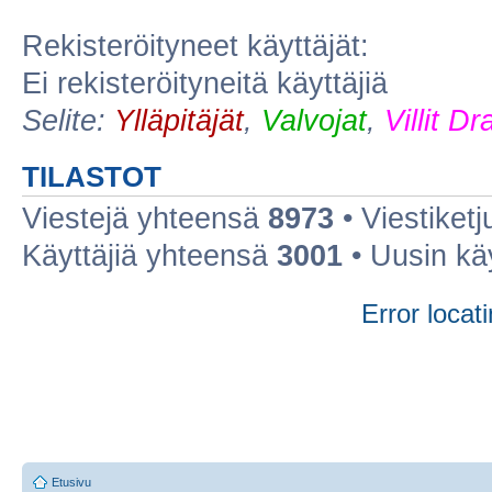
Rekisteröityneet käyttäjät:
Ei rekisteröityneitä käyttäjiä
Selite:
Ylläpitäjät
,
Valvojat
,
Villit D
TILASTOT
Viestejä yhteensä
8973
• Viestiket
Käyttäjiä yhteensä
3001
• Uusin kä
Error locati
Etusivu