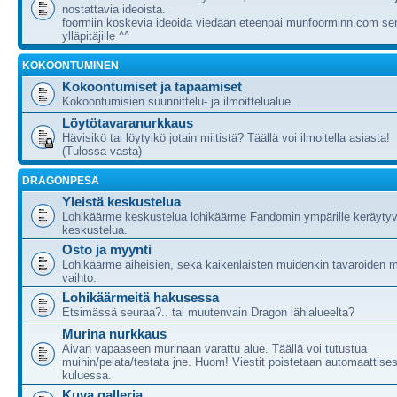
nostattavia ideoista.
foormiin koskevia ideoida viedään eteenpäi munfoorminn.com ser
ylläpitäjille ^^
KOKOONTUMINEN
Kokoontumiset ja tapaamiset
Kokoontumisien suunnittelu- ja ilmoittelualue.
Löytötavaranurkkaus
Hävisikö tai löytyikö jotain miitistä? Täällä voi ilmoitella asiasta!
(Tulossa vasta)
DRAGONPESÄ
Yleistä keskustelua
Lohikäärme keskustelua lohikäärme Fandomin ympärille keräytyv
keskustelua.
Osto ja myynti
Lohikäärme aiheisien, sekä kaikenlaisten muidenkin tavaroiden m
vaihto.
Lohikäärmeitä hakusessa
Etsimässä seuraa?.. tai muutenvain Dragon lähialueelta?
Murina nurkkaus
Aivan vapaaseen murinaan varattu alue. Täällä voi tutustua
muihin/pelata/testata jne. Huom! Viestit poistetaan automaattises
kuluessa.
Kuva galleria