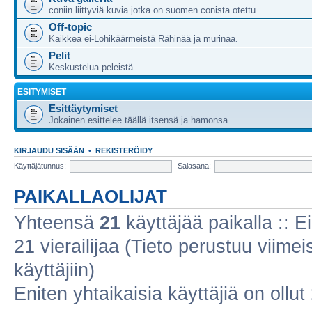
coniin liittyviä kuvia jotka on suomen conista otettu
Off-topic
Kaikkea ei-Lohikäärmeistä Rähinää ja murinaa.
Pelit
Keskustelua peleistä.
ESITYMISET
Esittäytymiset
Jokainen esittelee täällä itsensä ja hamonsa.
KIRJAUDU SISÄÄN
•
REKISTERÖIDY
Käyttäjätunnus:
Salasana:
PAIKALLAOLIJAT
Yhteensä
21
käyttäjää paikalla :: Ei
21 vierailijaa (Tieto perustuu viimeis
käyttäjiin)
Eniten yhtaikaisia käyttäjiä on ollut