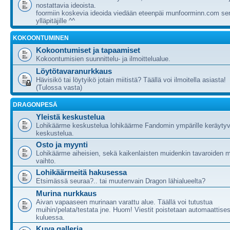
nostattavia ideoista.
foormiin koskevia ideoida viedään eteenpäi munfoorminn.com ser
ylläpitäjille ^^
KOKOONTUMINEN
Kokoontumiset ja tapaamiset
Kokoontumisien suunnittelu- ja ilmoittelualue.
Löytötavaranurkkaus
Hävisikö tai löytyikö jotain miitistä? Täällä voi ilmoitella asiasta!
(Tulossa vasta)
DRAGONPESÄ
Yleistä keskustelua
Lohikäärme keskustelua lohikäärme Fandomin ympärille keräytyv
keskustelua.
Osto ja myynti
Lohikäärme aiheisien, sekä kaikenlaisten muidenkin tavaroiden m
vaihto.
Lohikäärmeitä hakusessa
Etsimässä seuraa?.. tai muutenvain Dragon lähialueelta?
Murina nurkkaus
Aivan vapaaseen murinaan varattu alue. Täällä voi tutustua
muihin/pelata/testata jne. Huom! Viestit poistetaan automaattises
kuluessa.
Kuva galleria