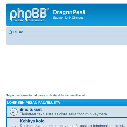
DragonPesä
Suomen lohikäärmeet
Etusivu
Näytä vastaamattomat viestit
•
Näytä aktiiviset viestiketjut
LOHIKSEN PESÄN PALVELUSTA
ilmoitukset
Tiedotteet teknisistä asioista sekä foorumin käytöstä.
Kehitys kolo
Keskustelua foorumin kehityksestä, uusista toiminnallisuuksista