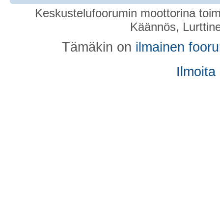
Keskustelufoorumin moottorina toim
Käännös, Lurttin
Tämäkin on
ilmainen foor
Ilmoita