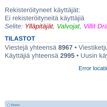
Rekisteröityneet käyttäjät:
Ei rekisteröityneitä käyttäjiä
Selite:
Ylläpitäjät
,
Valvojat
,
Villit D
TILASTOT
Viestejä yhteensä
8967
• Viestiket
Käyttäjiä yhteensä
2995
• Uusin kä
Error locati
Etusivu