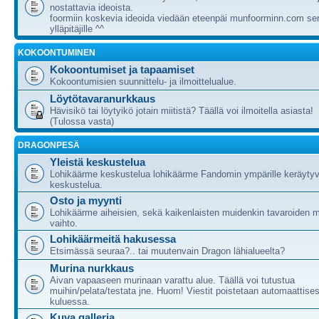
nostattavia ideoista.
foormiin koskevia ideoida viedään eteenpäi munfoorminn.com ser
ylläpitäjille ^^
KOKOONTUMINEN
Kokoontumiset ja tapaamiset
Kokoontumisien suunnittelu- ja ilmoittelualue.
Löytötavaranurkkaus
Hävisikö tai löytyikö jotain miitistä? Täällä voi ilmoitella asiasta!
(Tulossa vasta)
DRAGONPESÄ
Yleistä keskustelua
Lohikäärme keskustelua lohikäärme Fandomin ympärille keräytyv
keskustelua.
Osto ja myynti
Lohikäärme aiheisien, sekä kaikenlaisten muidenkin tavaroiden m
vaihto.
Lohikäärmeitä hakusessa
Etsimässä seuraa?.. tai muutenvain Dragon lähialueelta?
Murina nurkkaus
Aivan vapaaseen murinaan varattu alue. Täällä voi tutustua
muihin/pelata/testata jne. Huom! Viestit poistetaan automaattises
kuluessa.
Kuva galleria