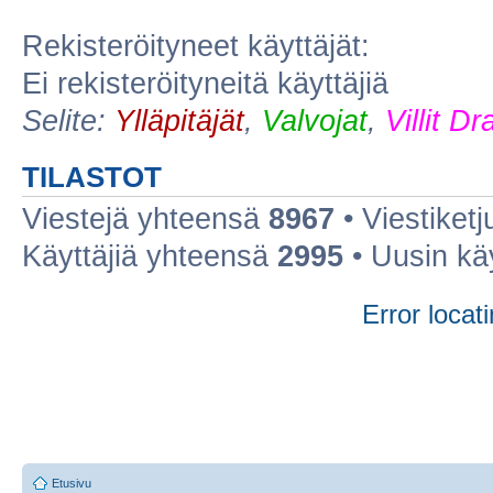
Rekisteröityneet käyttäjät:
Ei rekisteröityneitä käyttäjiä
Selite:
Ylläpitäjät
,
Valvojat
,
Villit D
TILASTOT
Viestejä yhteensä
8967
• Viestiket
Käyttäjiä yhteensä
2995
• Uusin kä
Error locati
Etusivu