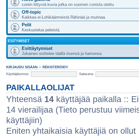
coniin liittyviä kuvia jotka on suomen conista otettu
Off-topic
Kaikkea ei-Lohikäärmeistä Rähinää ja murinaa.
Pelit
Keskustelua peleistä.
ESITYMISET
Esittäytymiset
Jokainen esittelee täällä itsensä ja hamonsa.
KIRJAUDU SISÄÄN
•
REKISTERÖIDY
Käyttäjätunnus:
Salasana:
PAIKALLAOLIJAT
Yhteensä
14
käyttäjää paikalla :: Ei
14 vierailijaa (Tieto perustuu viimeis
käyttäjiin)
Eniten yhtaikaisia käyttäjiä on ollut