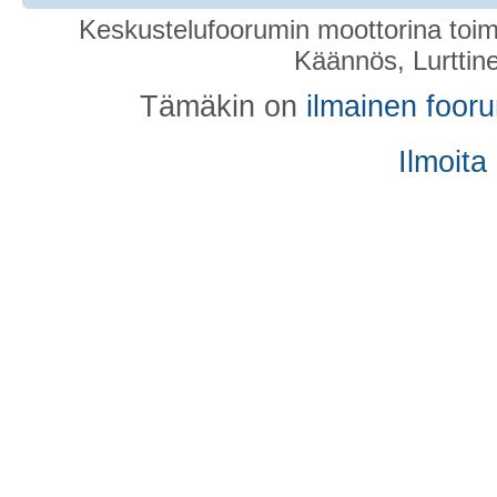
Keskustelufoorumin moottorina toim
Käännös, Lurttin
Tämäkin on
ilmainen foor
Ilmoita