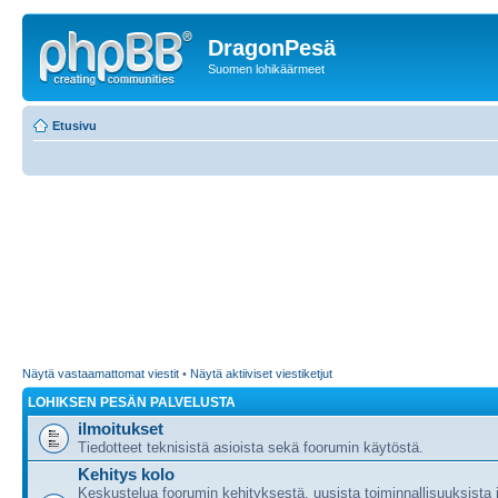
DragonPesä
Suomen lohikäärmeet
Etusivu
Näytä vastaamattomat viestit
•
Näytä aktiiviset viestiketjut
LOHIKSEN PESÄN PALVELUSTA
ilmoitukset
Tiedotteet teknisistä asioista sekä foorumin käytöstä.
Kehitys kolo
Keskustelua foorumin kehityksestä, uusista toiminnallisuuksista