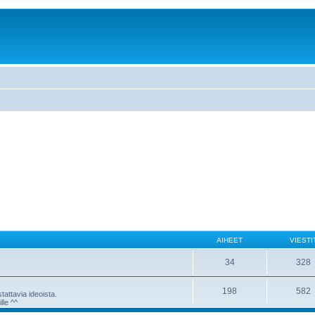
AIHEET
VIESTI
34
328
198
582
attavia ideoista.
lle ^^