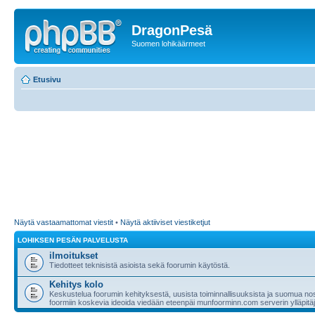
DragonPesä
Suomen lohikäärmeet
Etusivu
Näytä vastaamattomat viestit
•
Näytä aktiiviset viestiketjut
LOHIKSEN PESÄN PALVELUSTA
ilmoitukset
Tiedotteet teknisistä asioista sekä foorumin käytöstä.
Kehitys kolo
Keskustelua foorumin kehityksestä, uusista toiminnallisuuksista ja suomua nost
foormiin koskevia ideoida viedään eteenpäi munfoorminn.com serverin ylläpitäji