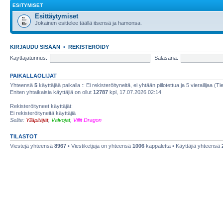
ESITYMISET
Esittäytymiset
Jokainen esittelee täällä itsensä ja hamonsa.
KIRJAUDU SISÄÄN
•
REKISTERÖIDY
Käyttäjätunnus:
Salasana:
PAIKALLAOLIJAT
Yhteensä
5
käyttäjää paikalla :: Ei rekisteröityneitä, ei yhtään piilotettua ja 5 vierailijaa (T
Eniten yhtaikaisia käyttäjiä on ollut
12787
kpl, 17.07.2026 02:14
Rekisteröityneet käyttäjät:
Ei rekisteröityneitä käyttäjiä
Selite:
Ylläpitäjät
,
Valvojat
,
Villit Dragon
TILASTOT
Viestejä yhteensä
8967
• Viestiketjuja on yhteensä
1006
kappaletta • Käyttäjiä yhteensä