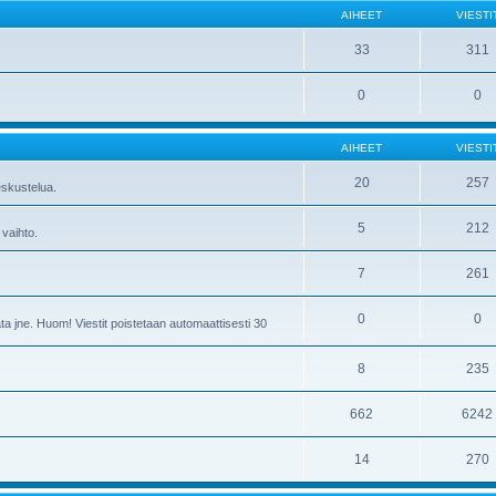
AIHEET
VIESTI
33
311
0
0
AIHEET
VIESTI
20
257
skustelua.
5
212
 vaihto.
7
261
0
0
ta jne. Huom! Viestit poistetaan automaattisesti 30
8
235
662
6242
14
270