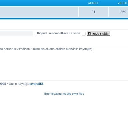
AIHEET
VIESTI
21
259
|
Kirjaudu automaattisesti sisään.
ieto perustuu viimeisen 5 minuutin aikana olleisiin aktiivisiin käyttäjiin)
2995
• Uusin käyttäjä
swara555
Error locating mobile style files