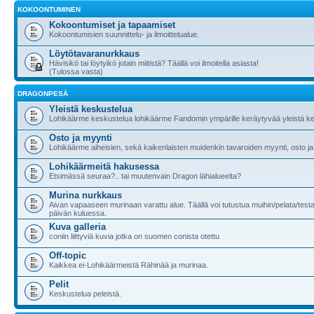
KOKOONTUMINEN
Kokoontumiset ja tapaamiset
Kokoontumisien suunnittelu- ja ilmoittelualue.
Löytötavaranurkkaus
Hävisikö tai löytyikö jotain miitistä? Täällä voi ilmoitella asiasta!
(Tulossa vasta)
DRAGONPESÄ
Yleistä keskustelua
Lohikäärme keskustelua lohikäärme Fandomin ympärille keräytyvää yleistä ke
Osto ja myynti
Lohikäärme aiheisien, sekä kaikenlaisten muidenkin tavaroiden myynti, osto ja
Lohikäärmeitä hakusessa
Etsimässä seuraa?.. tai muutenvain Dragon lähialueelta?
Murina nurkkaus
Aivan vapaaseen murinaan varattu alue. Täällä voi tutustua muihin/pelata/testa
päivän kuluessa.
Kuva galleria
coniin liittyviä kuvia jotka on suomen conista otettu
Off-topic
Kaikkea ei-Lohikäärmeistä Rähinää ja murinaa.
Pelit
Keskustelua peleistä.