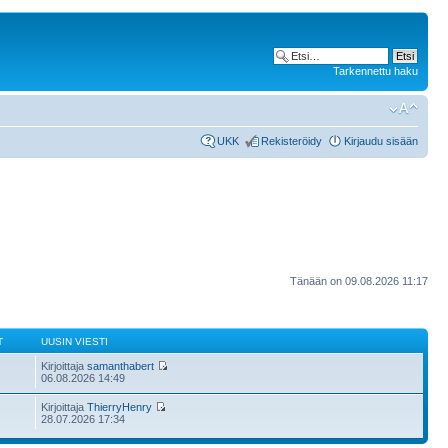
Tarkennettu haku
UKK
Rekisteröidy
Kirjaudu sisään
Tänään on 09.08.2026 11:17
T
UUSIN VIESTI
Kirjoittaja
samanthabert
06.08.2026 14:49
Kirjoittaja
ThierryHenry
28.07.2026 17:34